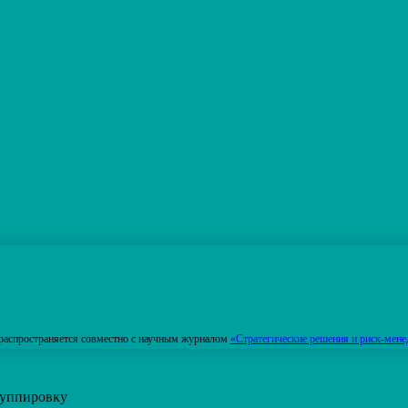
распространяется совместно с научным журналом
«Стратегические решения и риск-мене
руппировку