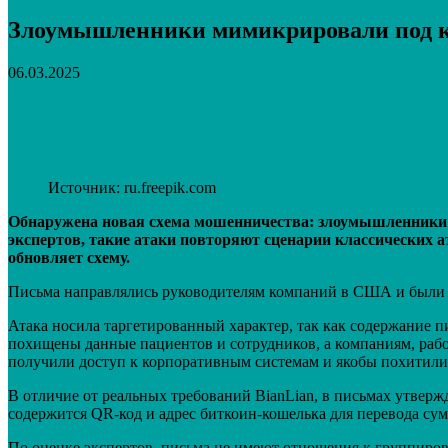
Злоумышленники мимикрировали под 
06.03.2025
Поделиться
VK
Telegram
Email
Источник: ru.freepik.com
Обнаружена новая схема мошенничества: злоумышленники 
экспертов, такие атаки повторяют сценарии классических 
обновляет схему.
Письма направлялись руководителям компаний в США и были 
Атака носила таргетированный характер, так как содержание п
похищены данные пациентов и сотрудников, а компаниям, раб
получили доступ к корпоративным системам и якобы похитили
В отличие от реальных требований BianLian, в письмах утвержд
содержится QR-код и адрес биткоин-кошелька для перевода сум
По оценке экспертов, письма не имеют отношения к группиров