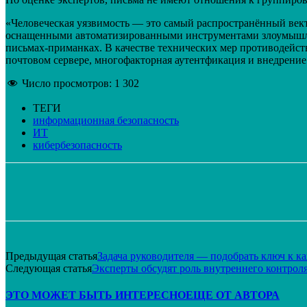
«Человеческая уязвимость — это самый распространённый векто
оснащенными автоматизированными инструментами злоумышленн
письмах-приманках. В качестве технических мер противодейс
почтовом сервере, многофакторная аутентфикация и внедрени
Число просмотров:
1 302
ТЕГИ
информационная безопасность
ИТ
кибербезопасность
Поделиться
VK
Telegram
Email
Предыдущая статья
Задача руководителя — подобрать ключ к к
Следующая статья
Эксперты обсудят роль внутреннего контрол
ЭТО МОЖЕТ БЫТЬ ИНТЕРЕСНО
ЕЩЕ ОТ АВТОРА