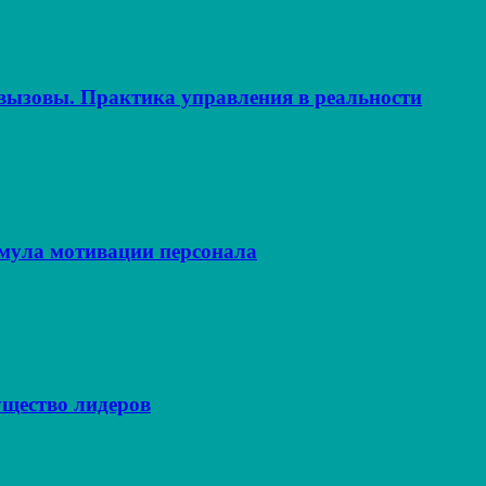
ызовы. Практика управления в реальности
рмула мотивации персонала
щество лидеров