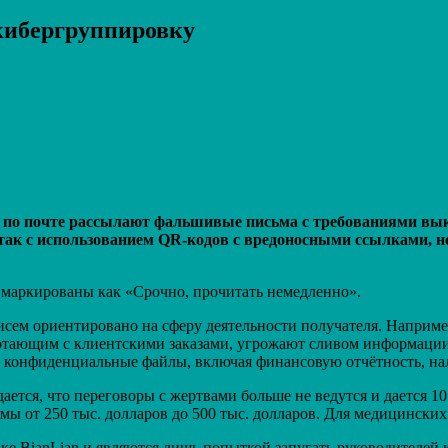
кибергруппировку
Распечатать
по почте рассылают фальшивые письма с требованиями выку
атак с использованием QR-кодов с вредоносными ссылками, н
маркированы как «Срочно, прочитать немедленно».
исем ориентировано на сферу деятельности получателя. Например
отающим с клиентскими заказами, угрожают сливом информации 
 конфиденциальные файлы, включая финансовую отчётность, на
ается, что переговоры с жертвами больше не ведутся и дается 1
мы от 250 тыс. долларов до 500 тыс. долларов. Для медицински
ке BianLian и являются лишь попыткой запугать руководителей