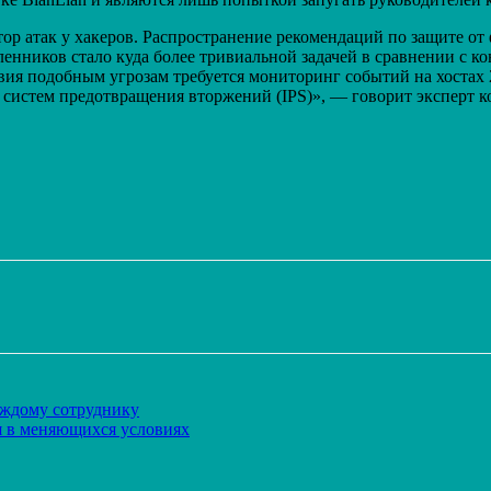
р атак у хакеров. Распространение рекомендаций по защите от 
иков стало куда более тривиальной задачей в сравнении с кон
твия подобным угрозам требуется мониторинг событий на хоста
е систем предотвращения вторжений (IPS)», — говорит эксперт
Распечатать
аждому сотруднику
я в меняющихся условиях