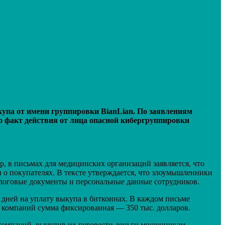
па от имени группировки BianLian. По заявлениям
о факт действия от лица опасной кибергруппировки
, в письмах для медицинских организаций заявляется, что
о покупателях. В тексте утверждается, что злоумышленники
логовые документы и персональные данные сотрудников.
0 дней на уплату выкупа в биткоинах. В каждом письме
х компаний сумма фиксированная — 350 тыс. долларов.
 компаний, вынудив их перевести деньги мошенникам.