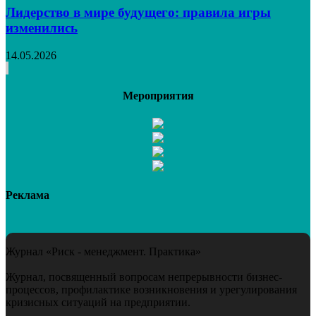
Лидерство в мире будущего: правила игры
изменились
14.05.2026
Мероприятия
Реклама
Журнал «Риск - менеджмент. Практика»
Журнал, посвященный вопросам непрерывности бизнес-
процессов, профилактике возникновения и урегулирования
кризисных ситуаций на предприятии.