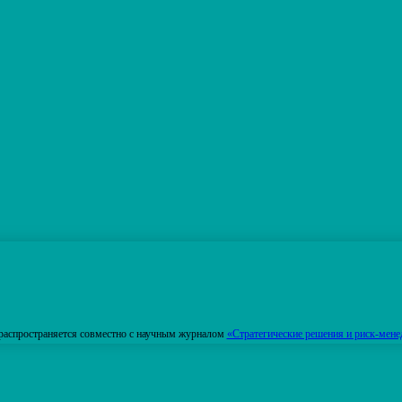
распространяется совместно с научным журналом
«Стратегические решения и риск-мене