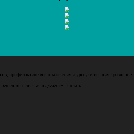
ов, профилактике возникновения и урегулирования кризисных 
 решения и риск-менеджмент» jsdrm.ru.