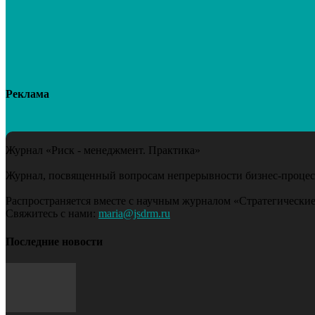
Реклама
Журнал «Риск - менеджмент. Практика»
Журнал, посвященный вопросам непрерывности бизнес-процесс
Распространяется вместе с научным журналом «Стратегические
Свяжитесь с нами:
maria@jsdrm.ru
Последние новости