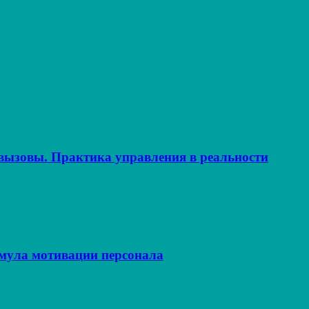
ызовы. Практика управления в реальности
рмула мотивации персонала