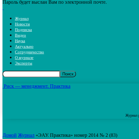
Пароль будет выслан Вам по электронной почте.
Журнал
Новости
Подписка
Видео
Наука
Актуально
Сотрудничество
О журнале
Эксперты
Риск — менеджмент. Практика
Журнал 
Домой
Журнал
«ЭАУ. Практика» номер 2014 № 2 (83)