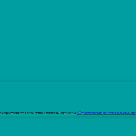
распространяется совместно с научным журналом
«Стратегические решения и риск-мене