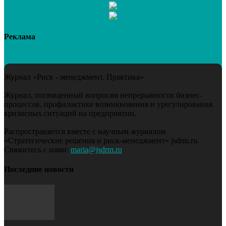
Реклама
Журнал «Риск - менеджмент. Практика»
Журнал, посвященный вопросам непрерывности бизнес-
процессов, профилактике возникновения и урегулирования
кризисных ситуаций на предприятии.
Распространяется вместе с научным журналом
«Стратегические решения и риск-менеджмент» jsdrm.ru.
Свяжитесь с нами:
maria@jsdrm.ru
Последние новости