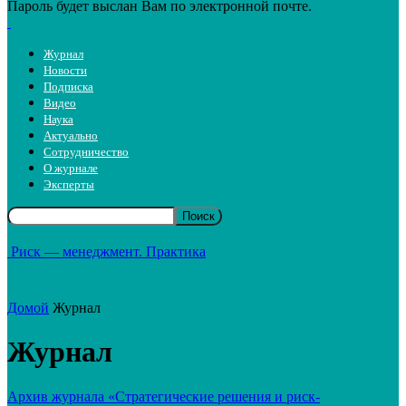
Пароль будет выслан Вам по электронной почте.
Журнал
Новости
Подписка
Видео
Наука
Актуально
Сотрудничество
О журнале
Эксперты
Риск — менеджмент. Практика
Домой
Журнал
Журнал
Архив журнала «Стратегические решения и риск-