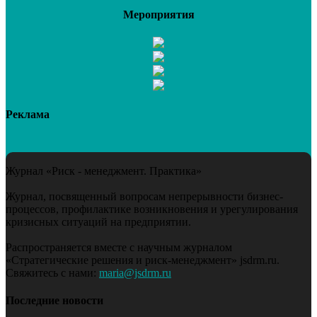
Мероприятия
Реклама
Журнал «Риск - менеджмент. Практика»
Журнал, посвященный вопросам непрерывности бизнес-
процессов, профилактике возникновения и урегулирования
кризисных ситуаций на предприятии.
Распространяется вместе с научным журналом
«Стратегические решения и риск-менеджмент» jsdrm.ru.
Свяжитесь с нами:
maria@jsdrm.ru
Последние новости