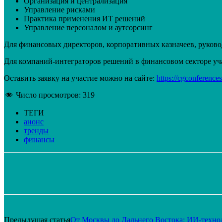
Организация и централизация
Управление рисками
Практика применения ИТ решений
Управление персоналом и аутсорсинг
Для финансовых директоров, корпоративных казначеев, руковод
Для компаний-интеграторов решений в финансовом секторе уча
Оставить заявку на участие можно на сайте:
https://cgconference
Число просмотров:
319
ТЕГИ
анонс
тренды
финансы
Поделиться
VK
Telegram
Email
Предыдущая статья
От Москвы до Дальнего Востока: ИИ-техн