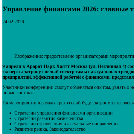
Управление финансами 2026: главные т
24.02.2026
Поделиться
VK
Telegram
Email
Изображение: предоставлено организаторами мероприят
9 апреля в Арарат Парк Хаятт Москва (ул. Неглинная 4) с
эксперты затронут целый спектр самых актуальных трендов,
предприятий, эффективной работой с финансами, представ
Участники конференции смогут обменяться опытом, узнать о н
новые контакты.
На мероприятии в рамках трех сессий будут затронуты ключев
Стратегии управления финансами организации
Стратегии развития казначейства
Стратегии страхования и актуальные направления
Развитие рынка. Законодательство