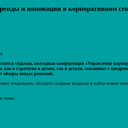
ренды и инновации в корпоративном се
Распечатать
ия
остоится седьмая, ежегодная конференция «Управление корп
 как о стратегии в целом, так и детали, связанные с внедр
ят обзоры новых решений.
овых тенденциях, обсудить спорные вопросы и найти новые уник
ые темы: