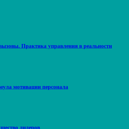
ызовы. Практика управления в реальности
рмула мотивации персонала
щество лидеров