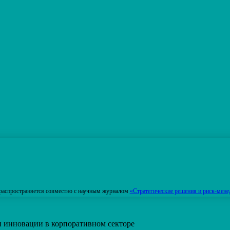
распространяется совместно с научным журналом
«Стратегические решения и риск-мене
и инновации в корпоративном секторе