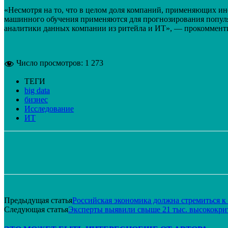
«Несмотря на то, что в целом доля компаний, применяющих ин
машинного обучения применяются для прогнозирования популя
аналитики данных компании из ритейла и ИТ», — прокоммен
Число просмотров:
1 273
ТЕГИ
big data
бизнес
Исследование
ИТ
Поделиться
VK
Telegram
Email
Предыдущая статья
Российская экономика должна стремиться к
Следующая статья
Эксперты выявили свыше 21 тыс. высокок