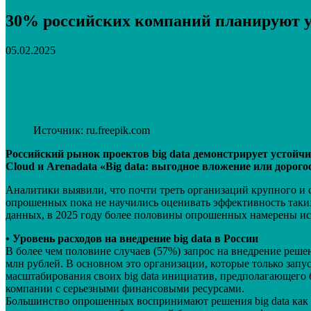
30% российских компаний планируют ув
05.02.2025
Поделиться
VK
Telegram
Email
Источник: ru.freepik.com
Российский рынок проектов big data демонстрирует устойч
Cloud и Arenadata «
Big data: выгодное вложение или дорог
Аналитики выявили, что почти треть организаций крупного и 
опрошенных пока не научились оценивать эффективность таки
данных, в 2025 году более половины опрошенных намерены ис
• Уровень расходов на внедрение big data в России
В более чем половине случаев (57%) запрос на внедрение решен
млн рублей. В основном это организации, которые только запу
масштабирования своих big data инициатив, предполагающего б
компании с серьезными финансовыми ресурсами.
Большинство опрошенных воспринимают решения big data как 