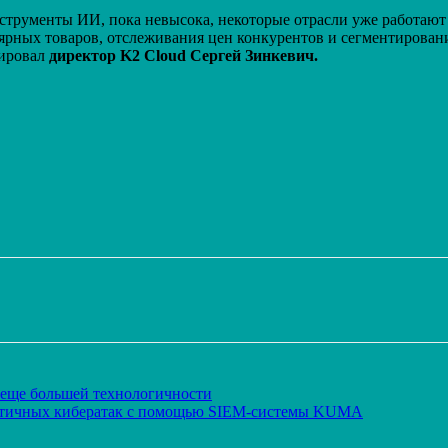
струменты ИИ, пока невысока, некоторые отрасли уже работают
рных товаров, отслеживания цен конкурентов и сегментирован
тировал
директор K2 Cloud Сергей Зинкевич.
Распечатать
 еще большей технологичности
ритичных кибератак с помощью SIEM-системы KUMA