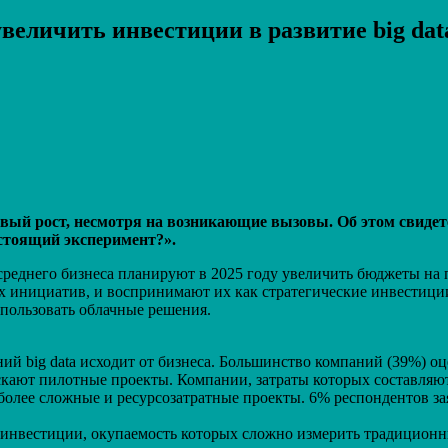
еличить инвестиции в развитие big dat
Распечатать
ивый рост, несмотря на возникающие вызовы. Об этом свиде
остоящий эксперимент?».
среднего бизнеса планируют в 2025 году увеличить бюджеты на
х инициатив, и воспринимают их как стратегические инвестиции
пользовать облачные решения.
ий big data исходит от бизнеса. Большинство компаний (39%) оце
скают пилотные проекты. Компании, затраты которых составляют 
олее сложные и ресурсозатратные проекты. 6% респондентов зая
инвестиции, окупаемость которых сложно измерить традиционн