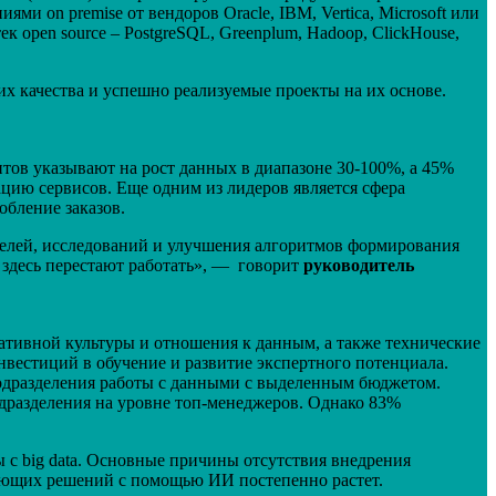
 on premise от вендоров Oracle, IBM, Vertica, Microsoft или
к open source – PostgreSQL, Greenplum, Hadoop, ClickHouse,
их качества и успешно реализуемые проекты на их основе.
тов указывают на рост данных в диапазоне 30-100%, а 45%
цию сервисов. Еще одним из лидеров является сфера
обление заказов.
телей, исследований и улучшения алгоритмов формирования
 здесь перестают работать», — говорит
руководитель
ативной культуры и отношения к данным, а также технические
нвестиций в обучение и развитие экспертного потенциала.
одразделения работы с данными с выделенным бюджетом.
одразделения на уровне топ-менеджеров. Однако 83%
с big data. Основные причины отсутствия внедрения
вующих решений с помощью ИИ постепенно растет.