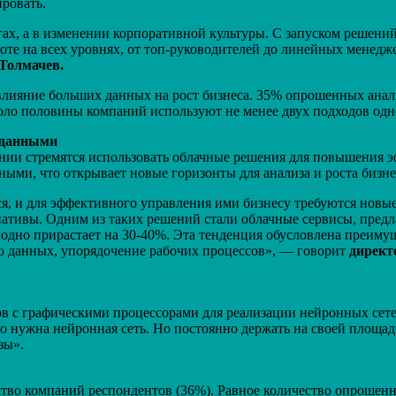
ировать.
ах, а в изменении корпоративной культуры. С запуском решений
оте на всех уровнях, от топ-руководителей до линейных менедже
Толмачев.
 влияние больших данных на рост бизнеса. 35% опрошенных анали
коло половины компаний используют не менее двух подходов од
и данными
нии стремятся использовать облачные решения для повышения 
ыми, что открывает новые горизонты для анализа и роста бизне
, и для эффективного управления ими бизнесу требуются новы
ативы. Одним из таких решений стали облачные сервисы, предлаг
годно прирастает на 30-40%. Эта тенденция обусловлена преим
ю данных, упорядочение рабочих процессов», — говорит
директ
ов с графическими процессорами для реализации нейронных сетей
го нужна нейронная сеть. Но постоянно держать на своей площа
зы».
ество компаний респондентов (36%). Равное количество опрошен