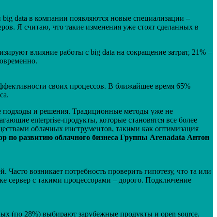
 big data в компании появляются новые специализации –
ров. Я считаю, что такие изменения уже стоят сделанных в
зируют влияние работы с big data на сокращение затрат, 21% –
новременно.
эффективности своих процессов. В ближайшее время 65%
са.
е подходы и решения. Традиционные методы уже не
ающие enterprise-продукты, которые становятся все более
уществами облачных инструментов, такими как оптимизация
ор по развитию облачного бизнеса Группы Arenadata Антон
. Часто возникает потребность проверить гипотезу, что та или
дке сервер с такими процессорами – дорого. Подключение
ных (по 28%) выбирают зарубежные продукты и open source.