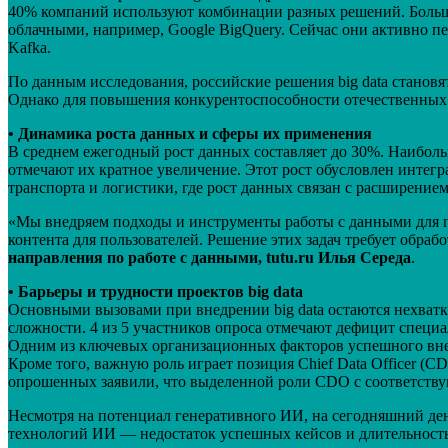
40% компаний используют комбинации разных решений. Большинс
облачными, например, Google BigQuery. Сейчас они активно пер
Kafka.
По данным исследования, российские решения big data станов
Однако для повышения конкурентоспособности отечественных
• Динамика роста данных и сферы их применения
В среднем ежегодный рост данных составляет до 30%. Наиболь
отмечают их кратное увеличение. Этот рост обусловлен интег
транспорта и логистики, где рост данных связан с расширением
«Мы внедряем подходы и инструменты работы с данными для п
контента для пользователей. Решение этих задач требует обр
направления по работе с данными, tutu.ru Илья Середа
.
• Барьеры и трудности проектов big data
Основными вызовами при внедрении big data остаются нехват
сложности. 4 из 5 участников опроса отмечают дефицит специа
Одним из ключевых организационных факторов успешного внед
Кроме того, важную роль играет позиция Chief Data Officer (
опрошенных заявили, что выделенной роли CDO с соответств
Несмотря на потенциал генеративного ИИ, на сегодняшний ден
технологий ИИ — недостаток успешных кейсов и длительность