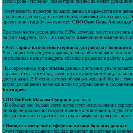
своего рода «гигиена», без которой бизнес не может функцион
«Окупаемость проектов больших данных выражается не в деньг
аналитики данных, дата-сайентисты, и меняются подходы к раб
проект инвестиций», — отмечает
CDO Ozon Банк Александр 
При этом части респондентов (38%) все-таки удается измерять
на рост выручки, 16% – на скорость изменений в компании. О
• Рост спроса на облачные сервисы для работы с большим
В условиях меняющегося рынка и роста объемов данных компа
опрошенных начнут внедрять облачные решения в работу с данн
«В современном мире объемы данных постоянно увеличиваются
справляются с этими задачами, поэтому компании ищут альтерн
доступными. В России сегмент облачных решений big data еже
затрат, расширение возможностей по управлению и сохранени
Близгарев.
CDO Hofftech Максим Смирнов
уточняет:
«В облаках нас больше всего интересует использование сервер
иная функциональность будет полезна для компании, и для это
облака помогает сократить затраты и время на проверку гипоте
• Импортозамещение в сфере аналитики больших данных
Отечественные решения big data внедряет значительное колич