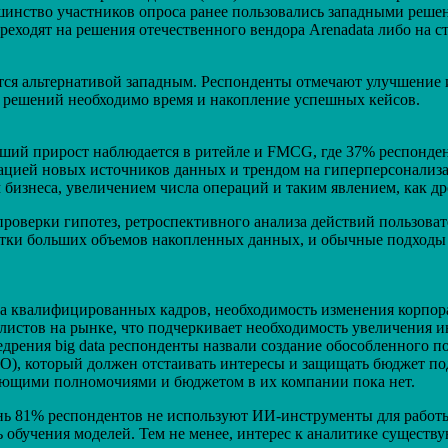
тво участников опроса ранее пользовались западными решениями
еходят на решения отечественного вендора Arenadata либо на сте
ятся альтернативой западным. Респонденты отмечают улучшение 
 решений необходимо время и накопление успешных кейсов.
ший прирост наблюдается в ритейле и FMCG, где 37% респонден
рацией новых источников данных и трендом на гиперперсонализа
 бизнеса, увеличением числа операций и таким явлением, как др
роверки гипотез, ретроспективного анализа действий пользова
аботки больших объемов накопленных данных, и обычные подходы
ка квалифицированных кадров, необходимость изменения корпор
листов на рынке, что подчеркивает необходимость увеличения и
рения big data респонденты назвали создание обособленного п
CDO), который должен отстаивать интересы и защищать бюджет п
ующими полномочиями и бюджетом в их компании пока нет.
ь 81% респондентов не используют ИИ-инструменты для работы 
 обучения моделей. Тем не менее, интерес к аналитике сущест