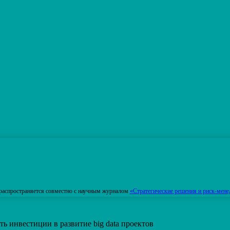
распространяется совместно с научным журналом
«Стратегические решения и риск-мене
 инвестиции в развитие big data проектов