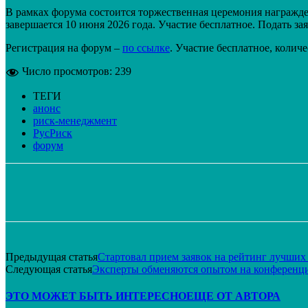
В рамках форума состоится торжественная церемония награжд
завершается 10 июня 2026 года. Участие бесплатное. Подать з
Регистрация на форум –
по ссылке
. Участие бесплатное, колич
Число просмотров:
239
ТЕГИ
анонс
риск-менеджмент
РусРиск
форум
Поделиться
VK
Telegram
Email
Предыдущая статья
Стартовал прием заявок на рейтинг лучших
Следующая статья
Эксперты обменяются опытом на конференци
ЭТО МОЖЕТ БЫТЬ ИНТЕРЕСНО
ЕЩЕ ОТ АВТОРА