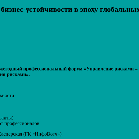
бизнес-устойчивости в эпоху глобальны
Распечатать
я ежегодный профессиональный форум «Управление рисками 
ия рисками».
ьности
ракты)
от профессионалов
асперская (ГК «ИнфоВотч»).