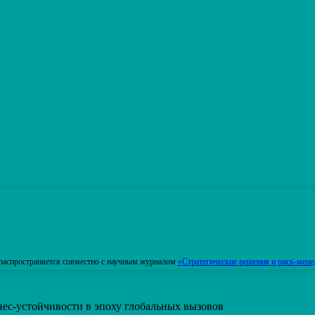
распространяется совместно с научным журналом
«Стратегические решения и риск-мене
ес-устойчивости в эпоху глобальных вызовов