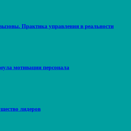
ызовы. Практика управления в реальности
рмула мотивации персонала
щество лидеров