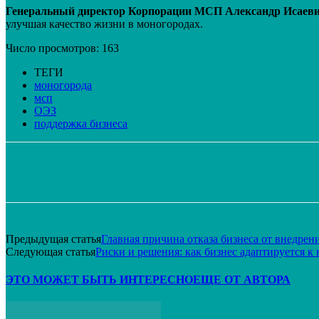
Генеральный директор Корпорации МСП Александр Исаев
улучшая качество жизни в моногородах.
Число просмотров:
163
ТЕГИ
моногорода
мсп
ОЭЗ
поддержка бизнеса
Поделиться
VK
Telegram
Email
Предыдущая статья
Главная причина отказа бизнеса от внедре
Следующая статья
Риски и решения: как бизнес адаптируется 
ЭТО МОЖЕТ БЫТЬ ИНТЕРЕСНО
ЕЩЕ ОТ АВТОРА