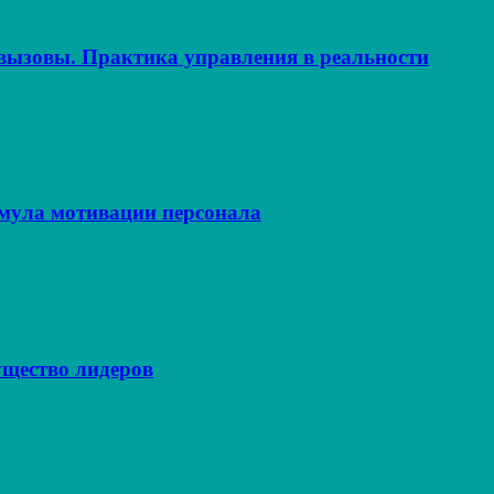
ызовы. Практика управления в реальности
рмула мотивации персонала
щество лидеров