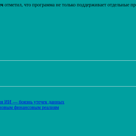
ич
отметил, что программа не только поддерживает отдельные пр
Распечатать
ния ИИ — боязнь утечек данных
к новым финансовым реалиям