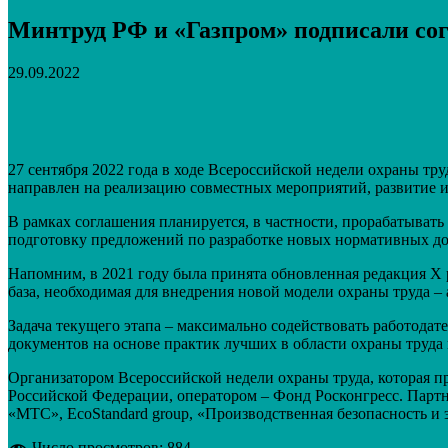
Минтруд РФ и «Газпром» подписали сог
29.09.2022
Поделиться
VK
Telegram
Email
27 сентября 2022 года в ходе Всероссийской недели охраны т
направлен на реализацию совместных мероприятий, развитие и
В рамках соглашения планируется, в частности, прорабатывать
подготовку предложений по разработке новых нормативных док
Напомним, в 2021 году была принята обновленная редакция Х 
база, необходимая для внедрения новой модели охраны труда –
Задача текущего этапа – максимально содействовать работодат
документов на основе практик лучших в области охраны труда
Организатором Всероссийской недели охраны труда, которая пр
Российской Федерации, оператором – Фонд Росконгресс. Пар
«МТС», EcoStandard group, «Производственная безопасность 
Число просмотров:
884