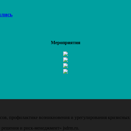
ились
Мероприятия
ов, профилактике возникновения и урегулирования кризисных 
 решения и риск-менеджмент» jsdrm.ru.