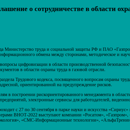
лашение о сотрудничестве в области охр
Распечатать
руда Министерство труда и социальной защиты РФ и ПАО «Газпр
нформационного обмена между сторонами, методическое и научн
 вопросы цифровизации в области производственной безопасност
ументов в области охраны труда в газовой отрасли.
раздела Трудового кодекса, посвященного вопросам охраны труд
 адресной, ориентированной на предупреждение рисков.
елям в построении рискориентированного менеджмента в области
 предприятий, электронные сервисы для работодателей, видеоин
оходит с 27 по 30 сентября в парке науки и искусства «Сириус
тнерами ВНОТ-2022 выступают компании «Росатом», «Газпром»,
и экология», «СМС-Информационные технологии», «АльфаТренин