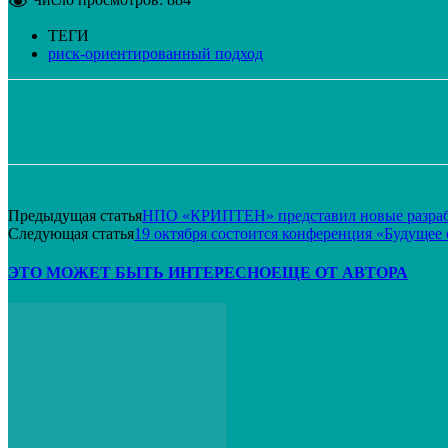
ТЕГИ
риск-ориентированный подход
Поделиться
VK
Telegram
Email
Предыдущая статья
НПО «КРИПТЕН» представил новые разра
Следующая статья
19 октября состоится конференция «Будущее
ЭТО МОЖЕТ БЫТЬ ИНТЕРЕСНО
ЕЩЕ ОТ АВТОРА