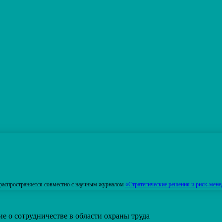
распространяется совместно с научным журналом
«Стратегические решения и риск-мене
 о сотрудничестве в области охраны труда