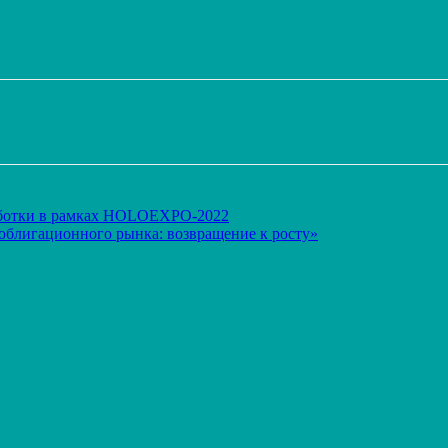
Распечатать
ботки в рамках HOLOEXPO-2022
 облигационного рынка: возвращение к росту»