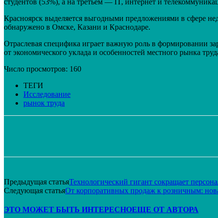
студентов (53%), а на третьем — IT, интернет и телекоммуника
Красноярск выделяется выгодными предложениями в сфере нед
обнаружено в Омске, Казани и Краснодаре.
Отраслевая специфика играет важную роль в формировании за
от экономического уклада и особенностей местного рынка труд
Число просмотров:
160
ТЕГИ
Исследование
рынок труда
Поделиться
VK
Telegram
Email
Предыдущая статья
Технологический гигант сокращает персона
Следующая статья
От корпоративных продаж к розничным: нова
ЭТО МОЖЕТ БЫТЬ ИНТЕРЕСНО
ЕЩЕ ОТ АВТОРА