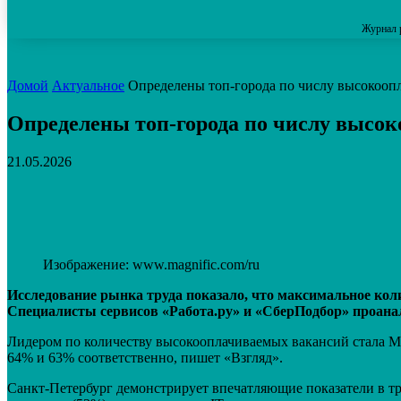
Журнал 
Домой
Актуальное
Определены топ-города по числу высокооп
Определены топ-города по числу высо
21.05.2026
Поделиться
VK
Telegram
Email
Изображение: www.magnific.com/ru
Исследование рынка труда показало, что максимальное коли
Специалисты сервисов «Работа.ру» и «СберПодбор» проанал
Лидером по количеству высокооплачиваемых вакансий стала Мос
64% и 63% соответственно, пишет «Взгляд».
Санкт-Петербург демонстрирует впечатляющие показатели в тра