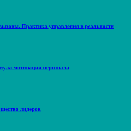
ызовы. Практика управления в реальности
рмула мотивации персонала
щество лидеров