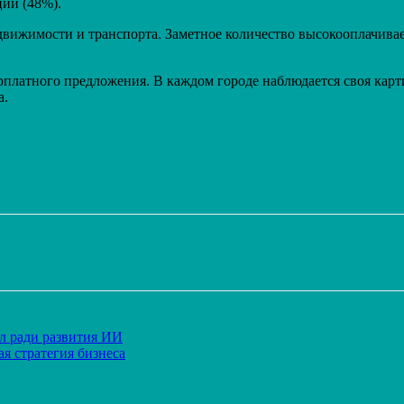
ции (48%).
вижимости и транспорта. Заметное количество высокооплачивае
рплатного предложения. В каждом городе наблюдается своя карт
а.
Распечатать
л ради развития ИИ
я стратегия бизнеса