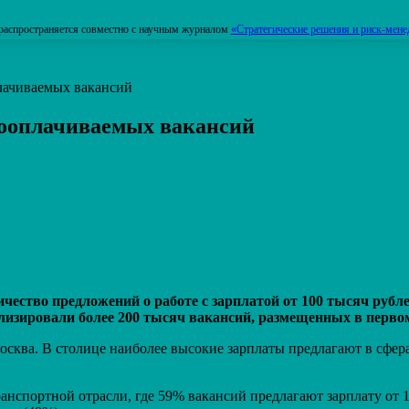
распространяется совместно с научным журналом
«Стратегические решения и риск-мене
лачиваемых вакансий
кооплачиваемых вакансий
Распечатать
чество предложений о работе с зарплатой от 100 тысяч рубле
изировали более 200 тысяч вакансий, размещенных в первом
ква. В столице наиболее высокие зарплаты предлагают в сферах
нспортной отрасли, где 59% вакансий предлагают зарплату от 1