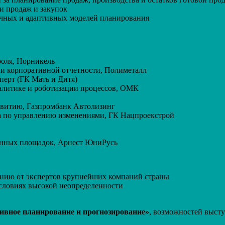
и продаж и закупок
очных и адаптивных моделей планирования
роля, Норникель
и корпоративной отчетности, Полиметалл
перт (ГК Мать и Дитя)
налитике и роботизации процессов, ОМК
азвитию, Газпромбанк Автолизинг
ра по управлению изменениями, ГК Нацпроекстрой
нных площадок, Арнест ЮниРусь
анию от экспертов крупнейших компаний страны
условиях высокой неопределенности
ивное планирование и прогнозирование»
, возможностей выст