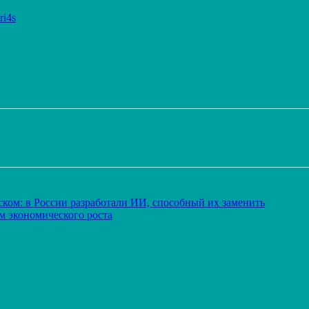
ri4s
Распечатать
ком: в России разработали ИИ, способный их заменить
м экономического роста