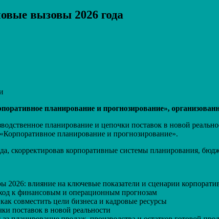
овые вызовы 2026 года
Распечатать
и
поративное планирование и прогнозирование», организованн
зводственное планирование и цепочки поставок в новой реально
 «Корпоративное планирование и прогнозирование».
да, скорректировав корпоративные системы планирования, бюд
 2026: влияние на ключевые показатели и сценарии корпорати
дход к финансовым и операционным прогнозам
как совместить цели бизнеса и кадровые ресурсы
ки поставок в новой реальности
а планирование продаж, производства и остатков готовой про