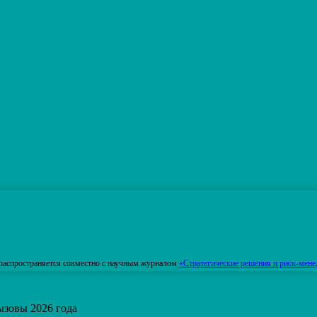
распространяется совместно с научным журналом
«Стратегические решения и риск-мене
ызовы 2026 года