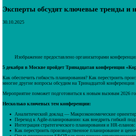
Эксперты обсудят ключевые тренды и н
30.10.2025
Поделиться
VK
Telegram
Email
Изображение предоставлено организаторами конференци
5 декабря в Москве пройдет Тринадцатая конференция «Кор
Как обеспечить гибкость планирования? Как перестроить прои
многие другие вопросы обсудим на Тринадцатой конференции
Мероприятие поможет подготовиться к новым вызовам 2026 го
Несколько ключевых тем конференции:
Аналитический доклад — Макроэкономические ориентиры
Переход к Agile-планированию: как внедрить гибкий по
Интеграция стратегического планирования и HR-планов: 
Как перестроить производственное планирование и цепоч
Опыт применения S&OP как повышение ответственности з