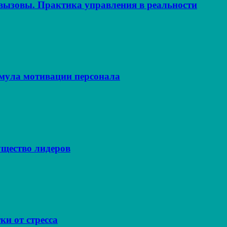
ызовы. Практика управления в реальности
рмула мотивации персонала
щество лидеров
ки от стресса