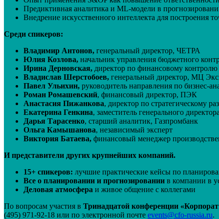
Предиктивная аналитика и ML-модели в прогнозировани
Внедрение искусственного интеллекта для построения т
Среди спикеров:
Владимир Антонов,
генеральный директор, ЧЕТРА
Юлия Козлова,
начальник управления бюджетного конт
Ирина Дерновская,
директор по финансовому контролю 
Владислав Шерстобоев,
генеральный директор, МЦ Экс
Павел Ульихин,
руководитель направления по бизнес-а
Роман Ромашевский
, финансовый директор, ПЭК
Анастасия Пижанкова
, директор по стратегическому р
Екатерина Генкина
, заместитель генерального директо
Дарья Тарасенко
, старший аналитик, Газпромбанк
Ольга Камышанова
, независимый эксперт
Виктория Батаева,
финансовый менеджер производстве
И представители других крупнейших компаний.
15+ спикеров:
лучшие практические кейсы по планиров
Все о планировании и прогнозировании
в компании в 
Деловая атмосфера
и живое общение с коллегами
По вопросам участия в
Тринадцатой конференции «Корпорат
(495) 971-92-18 или по электронной почте
events@cfo-russia.ru
.