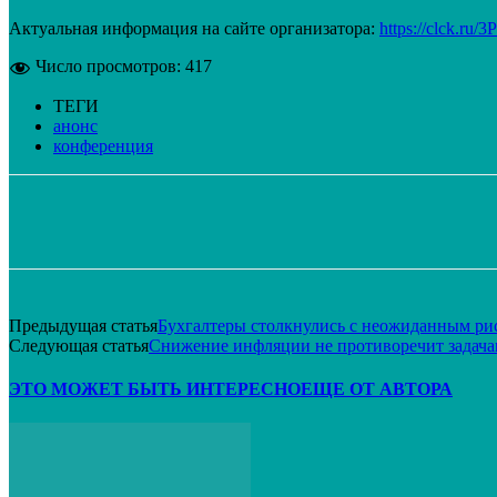
Актуальная информация на сайте организатора:
https://clck.ru/3P
Число просмотров:
417
ТЕГИ
анонс
конференция
Поделиться
VK
Telegram
Email
Предыдущая статья
Бухгалтеры столкнулись с неожиданным рис
Следующая статья
Снижение инфляции не противоречит задача
ЭТО МОЖЕТ БЫТЬ ИНТЕРЕСНО
ЕЩЕ ОТ АВТОРА