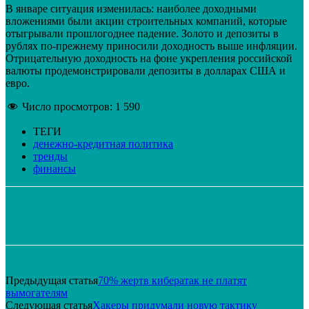
В январе ситуация изменилась: наиболее доходными
вложениями были акции строительных компаний, которые
отыгрывали прошлогоднее падение. Золото и депозиты в
рублях по-прежнему приносили доходность выше инфляции.
Отрицательную доходность на фоне укрепления российской
валюты продемонстрировали депозиты в долларах США и
евро.
Число просмотров:
1 590
ТЕГИ
денежно-кредитная политика
тренды
финансы
VK
Telegram
Email
Распечатать
Предыдущая статья
70% жертв кибератак не платят
вымогателям
Следующая статья
Хакеры придумали новую тактику