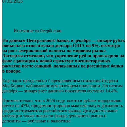
07.02.2025
VK
Telegram
Email
Распечатать
Источник: ru.freepik.com
По данным Центрального банка, в декабре — январе рубль
повысился относительно доллара США на 9%, несмотря
на рост американской валюты на мировом рынке.
Эксперты отмечают, что укрепление рубля происходило на
фоне адаптации к новой структуре внешнеторговых
расчетов после санкций, наложенных на российские банки
в ноябре.
Еще один тренд связан с прекращением снижения Индекса
МосБиржи, наблюдавшимся во втором полугодии. По итогам
декабря — января рост данного показателя составил 14,4%.
Примечательно, что в 2024 году золото в рублях подорожало
почти на 45%, продемонстрировав максимальную доходность
среди инструментов российского рынка. Доходность выше
инфляции также показали фонды денежного рынка и
депозиты — рублевые и валютные.