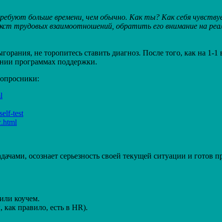
ребуют больше времени, чем обычно. Как ты? Как себя чувству
екст трудовых взаимоотношений, обратить его внимание на реа
горания, не торопитесь ставить диагноз. После того, как на 1-1
ании программах поддержки.
 опросники:
l
elf-test
c.html
дачами, осознает серьезность своей текущей ситуации и готов п
или коучем.
 как правило, есть в HR).