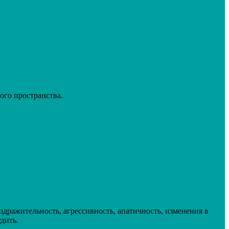
ого пространства.
дражительность, агрессивность, апатичность, изменения в
дить.