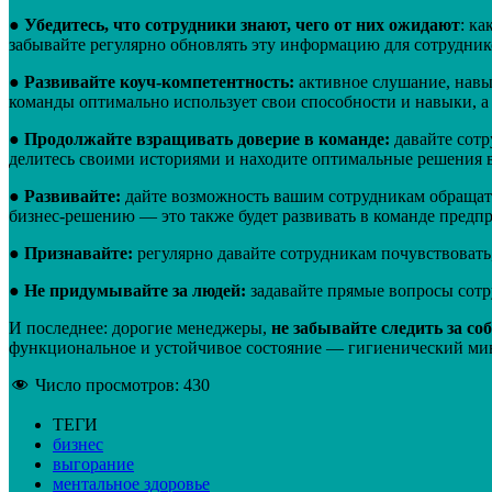
●
Убедитесь, что сотрудники знают, чего от них ожидают
: ка
забывайте регулярно обновлять эту информацию для сотрудник
●
Развивайте коуч-компетентность:
активное слушание, навы
команды оптимально использует свои способности и навыки, 
●
Продолжайте взращивать доверие в команде:
давайте сотр
делитесь своими историями и находите оптимальные решения в
●
Развивайте:
дайте возможность вашим сотрудникам обращать
бизнес-решению — это также будет развивать в команде предп
●
Признавайте:
регулярно давайте сотрудникам почувствовать,
●
Не придумывайте за людей:
задавайте прямые вопросы сот
И последнее: дорогие менеджеры,
не забывайте следить за с
функциональное и устойчивое состояние — гигиенический ми
Число просмотров:
430
ТЕГИ
бизнес
выгорание
ментальное здоровье