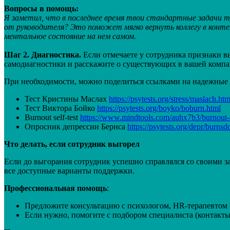
Вопросы в помощь:
Я заметил, что в последнее время твои стандартные задачи т
от руководителя? Это поможет мягко вернуть коллегу в конт
ментальное состояние на нем самом.
Шаг 2. Диагностика.
Если отмечаете у сотрудника признаки вы
самодиагностики и расскажите о существующих в вашей комп
При необходимости, можно поделиться ссылками на надежные
Тест Кристины Маслах
https://psytests.org/stress/maslach.htm
Тест Виктора Бойко
https://psytests.org/boyko/boburn.html
Burnout self-test
https://www.mindtools.com/auhx7b3/burnout-s
Опросник депрессии Бернса
https://psytests.org/depr/burnsd
Что делать, если сотрудник выгорел
Если до выгорания сотрудник успешно справлялся со своими за
все доступные варианты поддержки.
Профессиональная помощь
:
Предложите консультацию с психологом, HR-терапевтом 
Если нужно, помогите с подбором специалиста (контакты,