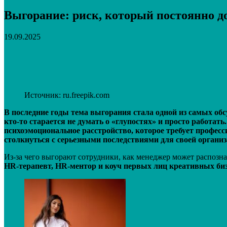
Выгорание: риск, который постоянно д
19.09.2025
Поделиться
VK
Telegram
Email
Источник: ru.freepik.com
В последние годы тема выгорания стала одной из самых обс
кто-то старается не думать о «г
лупостях»
и просто работать
психоэмоциональное расстройство, которое требует професси
столкнуться с серьезными последствиями для своей организ
Из-за чего выгорают сотрудники, как менеджер может распознат
HR-терапевт, HR-ментор и коуч первых лиц креативных бизн