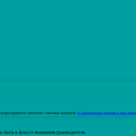
распространяется совместно с научным журналом
«Стратегические решения и риск-мене
н быть в фокусе внимания руководителя