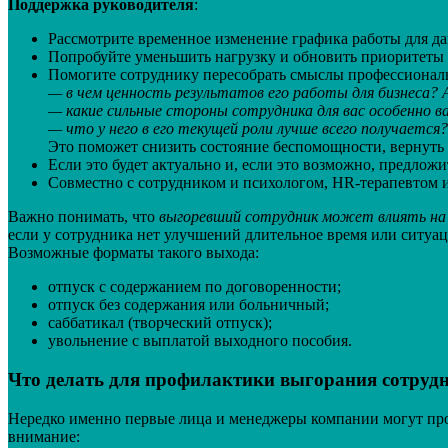
Поддержка руководителя
:
Рассмотрите временное изменение графика работы для да
Попробуйте уменьшить нагрузку и обновить приоритеты 
Помогите сотруднику пересобрать смыслы профессиональ
— в чем ценность результатов его работы для бизнеса? А
— какие сильные стороны сотрудника для вас особенно 
— что у него в его текущей роли лучше всего получается
Это поможет снизить состояние беспомощности, вернуть 
Если это будет актуально и, если это возможно, предложи
Совместно с сотрудником и психологом, HR-терапевтом и
Важно понимать, что
выгоревший сотрудник может влиять на
если у сотрудника нет улучшений длительное время или ситуа
Возможные форматы такого выхода:
отпуск с содержанием по договоренности;
отпуск без содержания или больничный;
саббатикал (творческий отпуск);
увольнение с выплатой выходного пособия.
Что делать для профилактики выгорания сотруд
Нередко именно первые лица и менеджеры компании могут пров
внимание: