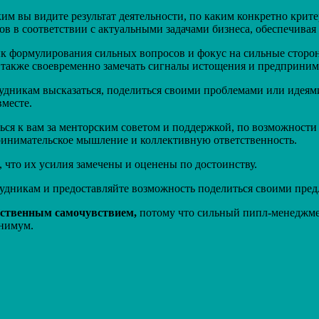
ким вы видите результат деятельности, по каким конкретно крит
ов в соответствии с актуальными задачами бизнеса, обеспечива
к формулирования сильных вопросов и фокус на сильные сторон
а также своевременно замечать сигналы истощения и предприни
удникам высказаться, поделиться своими проблемами или идеям
месте.
ся к вам за менторским советом и поддержкой, по возможности 
ринимательское мышление и коллективную ответственность.
 что их усилия замечены и оценены по достоинству.
рудникам и предоставляйте возможность поделиться своими пр
обственным самочувствием,
потому что сильный пипл-менеджмен
нимум.