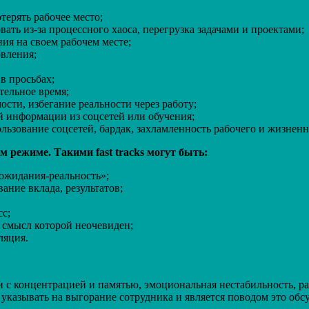
терять рабочее место;
ать из-за процессного хаоса, перегрузка задачами и проектами;
ия на своем рабочем месте;
овления;
в просьбах;
ельное время;
ости, избегание реальности через работу;
й информации из соцсетей или обучения;
ьзование соцсетей, бардак, захламленность рабочего и жизненн
 режиме. Такими fast tracks могут быть:
ожидания-реальность»;
ание вклада, результатов;
с;
 смысл которой неочевиден;
ляция.
с концентрацией и памятью, эмоциональная нестабильность, раз
указывать на выгорание сотрудника и является поводом это обсу