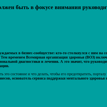
олжен быть в фокусе внимания руководи
Распечатать
уждаемых в бизнес-сообществе: кто-то столкнулся с ним на с
. Тем временем Всемирная организация здоровья (ВОЗ) вклю
ональной диагностики и лечения. А это значит, что руководи
ации.
ь это состояние и что делать, чтобы его предотвратить, портал
есов, основатель сервиса поддержки ментального здоровья н