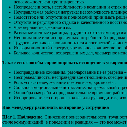
невозможность синхронизироваться;
Неопределенность, нестабильность в компании и страх по
Неуправляемая рабочая нагрузка: невозможность планиров
Недостаток или отсутствие полномочий принимать решен
Отсутствие регулярного отдыха и качественного восстан
Чрезмерный перфекционизм;
Размытые личные границы, трудности с отказами другим 
Непонимание или игнор личных потребностей продолжит
Трудоголизм как разновидность психологической зависим
Информационный перегруз, чрезмерное количество ново
Большое количество незавершенных дел, чрезмерное испол
Также есть способы спровоцировать истощение в ускоренном
Неоправданные ожидания, разочарование из-за разрыва «
Несправедливость, несправедливое отношение, обесценив
Роль «спасателя», желание помочь всем, кроме себя;
Сильное эмоциональное потрясение, экстремальный стрес
Однообразная работа продолжительное время или работа,
Игнорирование со стороны коллег или руководителя, изо
Как менеджеру распознать выгорание у сотрудника
Шаг 1. Наблюдение.
Снижение производительности, трудности 
стиле коммуникаций, в поведении и реакциях — это все может 