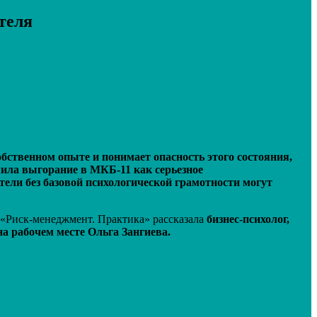
теля
обственном опыте и понимает опасность этого состояния,
чила выгорание в МКБ-11 как серьезное
тели без базовой психологической грамотности могут
у «Риск-менеджмент. Практика» рассказала
бизнес-психолог,
а рабочем месте Ольга Зангиева.