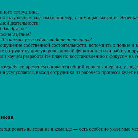
нного сотрудника.
по актуальным задачам (например, с помощью матрицы Эйзенхау
ной деятельности:
 для других?
важны и ценны?
? А в чем вы уже сейчас видите потенциал?
ощущение собственной состоятельности, вспомнить о пользе и ва
те сотруднику другую роль, другой функционал или работу в дру
ли коучем разработайте план по восстановлению с фокусом на 
 команду
: со временем снижается общий уровень энергии, у люде
ция усугубляется, выход сотрудника из рабочего процесса будет
ников
оцировать выгорание в команде — есть особенно уязвимые места