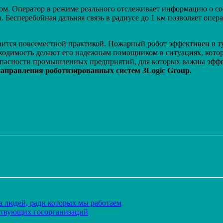
м. Оператор в режиме реального отслеживает информацию о сос
 Бесперебойная дальняя связь в радиусе до 1 км позволяет опер
вится повсеместной практикой. Пожарный робот эффективен в ту
одимость делают его надежным помощником в ситуациях, которы
асности промышленных предприятий, для которых важны эффект
аправления роботизированных систем 3Logic Group.
Распечатать
на людей, ради которых мы работаем
твующих госорганизаций