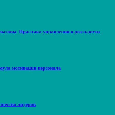
ызовы. Практика управления в реальности
рмула мотивации персонала
щество лидеров