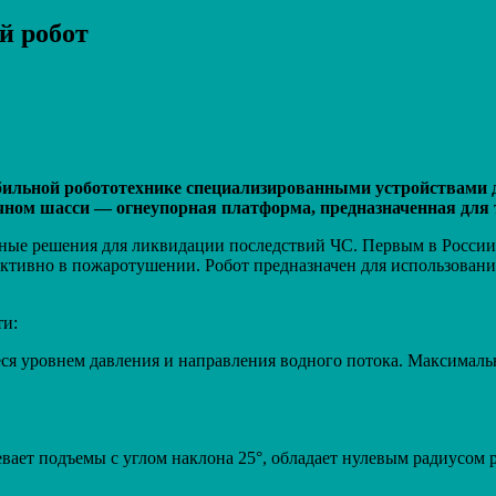
й робот
Распечатать
бильной робототехнике специализированными устройствами 
ном шасси — огнеупорная платформа, предназначенная для 
ные решения для ликвидации последствий ЧС. Первым в России
ективно в пожаротушении. Робот предназначен для использов
ти:
я уровнем давления и направления водного потока. Максимальн
ет подъемы с углом наклона 25°, обладает нулевым радиусом р