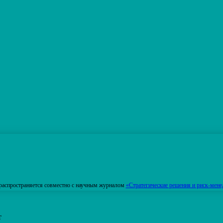
распространяется совместно с научным журналом
«Стратегические решения и риск-мене
т