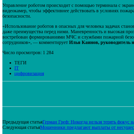
Управление роботом происходит с помощью терминала с экрано
видеокамер, чтобы эффективнее действовать в условиях пожара.
безопасности.
«Использование роботов в опасных для человека задачах стано
даже преимущества перед ними. Маневренность и высокая прох
востребован формированиями МЧС и службами пожарной безоп
сотрудников», — комментирует
Илья Каинов, руководитель н
Число просмотров:
1 284
ТЕГИ
IT
цифровизация
Поделиться
VK
Telegram
Email
Предыдущая статья
Герман Греф: Никогда нельзя терять фокус 
Следующая статья
Мошенники предлагают выплаты от несущес