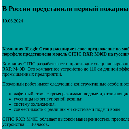
В России представили первый пожарны
10.06.2024
Поделиться
VK
Telegram
Email
Компания 3
Logic
Group
расширяет свое предложение по мо
портфеле представлена модель CITIC RXR M40D на гусенич
Компания CITIC разрабатывает и производит специализирован
RXR M40D. Это компактное устройство до 110 см длиной эфф
промышленных предприятий.
Пожарный робот имеет следующие конструктивные особеннос
лафетный ствол с тремя режимами водомета, отличающиес
гусеницы из огнеупорной резины;
систему охлаждения;
совместимость с различными системами подачи воды.
CITIC RXR M40D обладает высокой маневренностью, преодолева
устройства — 10 часов.