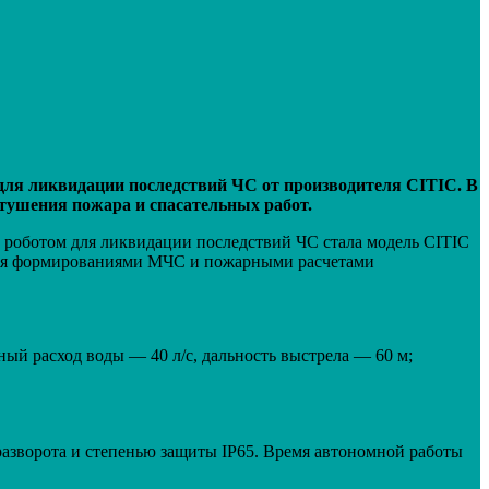
для ликвидации последствий ЧС от производителя С
ITIC
. В
тушения пожара и спасательных работ.
 роботом для ликвидации последствий ЧС стала модель CITIC
ания формированиями МЧС и пожарными расчетами
ый расход воды — 40 л/c, дальность выстрела — 60 м;
азворота и степенью защиты IP65. Время автономной работы