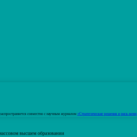
распространяется совместно с научным журналом
«Стратегические решения и риск-мене
 массовом высшем образовании