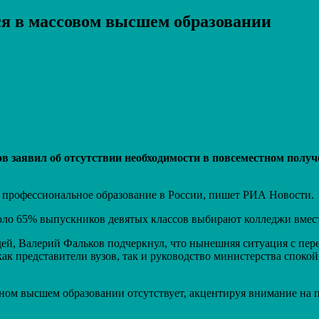
ся в массовом высшем образовании
Распечатать
 заявил об отсутствии необходимости в повсеместном получ
ее профессиональное образование в России, пишет РИА Новости.
коло 65% выпускников девятых классов выбирают колледжи вмест
Валерий Фальков подчеркнул, что нынешняя ситуация с перер
как представители вузов, так и руководство министерства споко
ьном высшем образовании отсутствует, акцентируя внимание на 