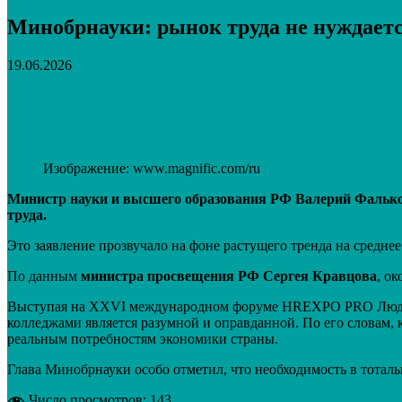
Минобрнауки: рынок труда не нуждает
19.06.2026
Поделиться
VK
Telegram
Email
Изображение: www.magnific.com/ru
Министр науки и высшего образования РФ Валерий Фальков
труда.
Это заявление прозвучало на фоне растущего тренда на средн
По данным
министра просвещения РФ Сергея Кравцова
, о
Выступая на XXVI международном форуме HREXPO PRO Людей, 
колледжами является разумной и оправданной. По его словам, 
реальным потребностям экономики страны.
Глава Минобрнауки особо отметил, что необходимость в тотал
Число просмотров:
143