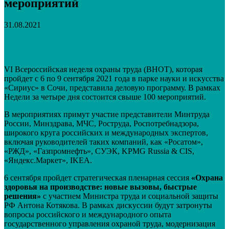
мероприятий
31.08.2021
VK
Telegram
Email
Распечатать
VI Всероссийская неделя охраны труда (ВНОТ), которая
пройдет с 6 по 9 сентября 2021 года в парке науки и искусства
«Сириус» в Сочи, представила деловую программу. В рамках
Недели за четыре дня состоится свыше 100 мероприятий.
В мероприятиях примут участие представители Минтруда
России, Минздрава, МЧС, Роструда, Роспотребнадзора,
широкого круга российских и международных экспертов,
включая руководителей таких компаний, как «Росатом»,
«РЖД», «Газпромнефть», СУЭК, KPMG Russia & CIS,
«Яндекс.Маркет», IKEA.
6 сентября пройдет стратегическая пленарная сессия
«Охрана
здоровья на производстве: новые вызовы, быстрые
решения»
с участием Министра труда и социальной защиты
РФ Антона Котякова. В рамках дискуссии будут затронуты
вопросы российского и международного опыта
государственного управления охраной труда, модернизация