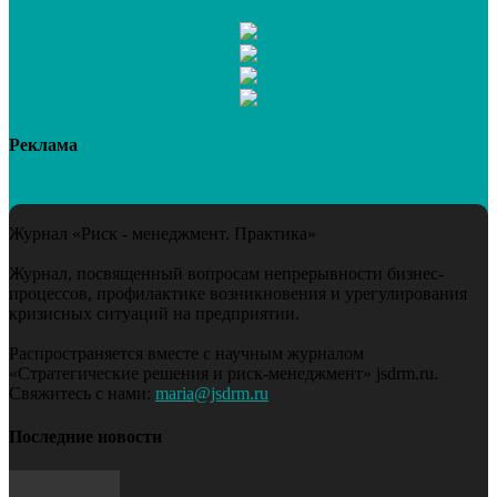
Реклама
Журнал «Риск - менеджмент. Практика»
Журнал, посвященный вопросам непрерывности бизнес-
процессов, профилактике возникновения и урегулирования
кризисных ситуаций на предприятии.
Распространяется вместе с научным журналом
«Стратегические решения и риск-менеджмент» jsdrm.ru.
Свяжитесь с нами:
maria@jsdrm.ru
Последние новости