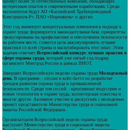
примут более 50 отечественных компаний, обладающих
интересным опытом и современными наработками. Среди
экспонентов будут АО «Каспийский Трубопроводный
Консорциум-Р», ПАО «Норникель» и другие.
Этот год знаменует концептуальные изменения в подходе к
охране труда: формируется законодательная база, приоритеты
сфокусированы на профилактике и обеспечении безопасности
на рабочем месте, ставится цель аккумулировать лучшие
практики со всей страны и масштабировать этот опыт. Этим
задачам отвечает
Всероссийский конкурс лучших практик в
сфере охраны труда
, который уже пятый год подряд
организует Минтруд России в рамках ВНОТ.
Завершит Всероссийскую неделю охраны труда
Молодежный
день
. В программе – сессии и кейс-баттл по разработке
трендов развития охраны труда и промышленной
безопасности. Среди тем сессий – креативные индустрии и
новые технологии в охране труда, волонтерская повестка и
многое другое. Активное участие в дискуссиях с молодежью
примут представители Министерства труда и социальной
защиты Российской Федерации.
Организатором Всероссийской недели охраны труда
выступает Министерство труда и социальной защиты
Российской Федерации, оператором – Фонд Росконгресс.