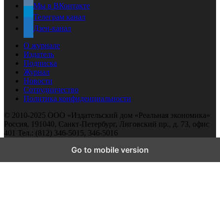
Мы в ВКонтакте
Телеграм канал
Дзен-канал
О журнале
Издатель
Подписка
Журнал
Новости
Сотрудничество
Политика конфиденциальности
© 2010-2025 ООО «Издательский дом «Реальная экономика»
Россия, 191040, Санкт-Петербург, Лиговский пр., д. 73, офис
401 Тел.: (812) 346-5015, 346-5016
Go to mobile version