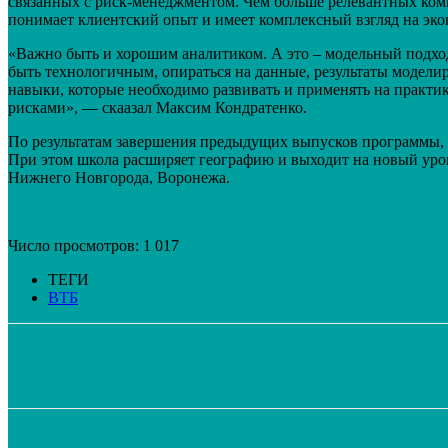
связанных с риск-менеджментом. Чем больше релевантных комп
понимает клиентский опыт и имеет комплексный взгляд на эко
«Важно быть и хорошим аналитиком. А это – модельный подхо
быть технологичным, опираться на данные, результаты модели
навыки, которые необходимо развивать и применять на практик
рисками», — скаазал Максим Кондратенко.
По результатам завершения предыдущих выпусков программы, 
При этом школа расширяет географию и выходит на новый урове
Нижнего Новгорода, Воронежа.
Число просмотров:
1 017
ТЕГИ
ВТБ
Поделиться
VK
Telegram
Email