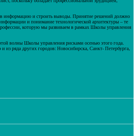
лист, поскольку обладает профессиональной эрудицией,
х в информацию и строить выводы. Принятие решений должно
е информации и понимание технологической архитектуры – те
т профессии, которую мы развиваем в рамках Школы управления
ртой волны Школы управления рисками осенью этого года.
и из ряда других городов: Новосибирска, Санкт- Петербурга,