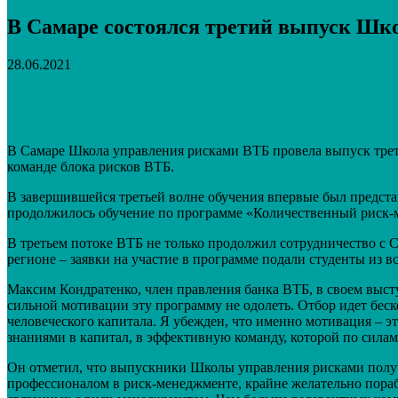
В Самаре состоялся третий выпуск Шк
28.06.2021
Поделиться
VK
Telegram
Email
В Самаре Школа управления рисками ВТБ провела выпуск третье
команде блока рисков ВТБ.
В завершившейся третьей волне обучения впервые был предст
продолжилось обучение по программе «Количественный риск-
В третьем потоке ВТБ не только продолжил сотрудничество с
регионе – заявки на участие в программе подали студенты из 
Максим Кондратенко, член правления банка ВТБ, в своем выс
сильной мотивации эту программу не одолеть. Отбор идет бес
человеческого капитала. Я убежден, что именно мотивация – э
знаниями в капитал, в эффективную команду, которой по силам
Он отметил, что выпускники Школы управления рисками полу
профессионалом в риск-менеджменте, крайне желательно порабо