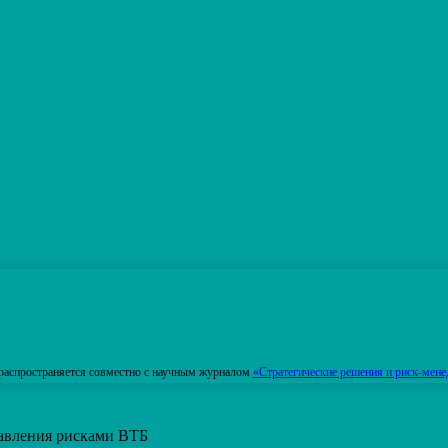
распространяется совместно с научным журналом
«Стратегические решения и риск-мене
равления рисками ВТБ