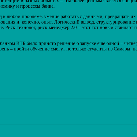
етенций в разных областях – тем более ценным является специа
номику и процессы банка.
д к любой проблеме, умение работать с данными, превращать и
рования и, конечно, опыт. Логический вывод, структурировани
е. Риск-технолог, риск-менеджер 2.0 – этот тот новый стандар
банком ВТБ было принято решение о запуске еще одной – четве
нь – пройти обучение смогут не только студенты из Самары, но 
Распечатать