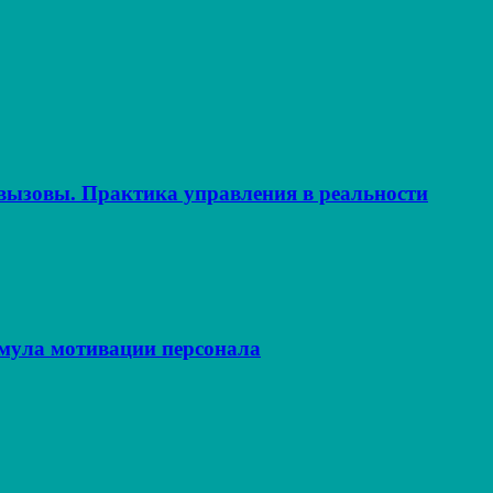
ызовы. Практика управления в реальности
рмула мотивации персонала