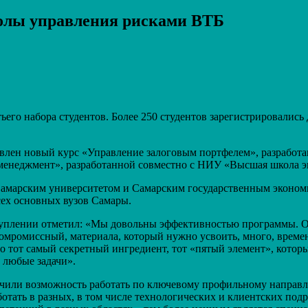
олы управления рисками ВТБ
Распечатать
го набора студентов. Более 250 студентов зарегистрировались 
авлен новый курс «Управление залоговым портфелем», разработ
менеджмент», разработанной совместно с НИУ «Высшая школа 
 Самарским университетом и Самарским государственным эконом
всех основных вузов Самары.
туплении отметил: «Мы довольны эффективностью программы. Он
комромиссный, материала, который нужно усвоить, много, време
то тот самый секретный ингредиент, тот «пятый элемент», кото
 любые задачи».
чили возможность работать по ключевому профильному направл
тать в разных, в том числе технологических и клиентских подр