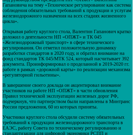
Гапановича на тему «Техническое регулирование как система
соблюдения обязательных требований к продукции и услугам
железнодорожного назначения на всех стадиях жизненного
цикла».
Открывая работу круглого стола, Валентин Гапанович кратко
доложил о деятельности НП «ОПЖТ» и ТК 045
«Железнодорожный транспорт» в сфере технического
регулирования. Он отметил положительную динамику
разработки стандартов в 2020 году, и обратил внимание на
фонд стандартов ТК 045/МТК 524, который насчитывает 392
документа. Проинформировал о проделанной в 2019-2020 гг.
работе в рамках «дорожной карты» по реализации механизма
«регуляторной гильотины».
В завершение своего доклада он акцентировал внимание
участников на работе НП «ОПЖТ» в части обновления
Правил технической эксплуатации железных дорог РФ,
подчеркнув, что партнерством были направлены в Минтранс
России предложения, 60 из которых приняты.
Участники круглого стола обсудили систему обязательных
требований к продукции железнодорожного транспорта в
ЕАЭС, работу Совета по техническому регулированию и
стандартизации для цифровой экономики РСПП и