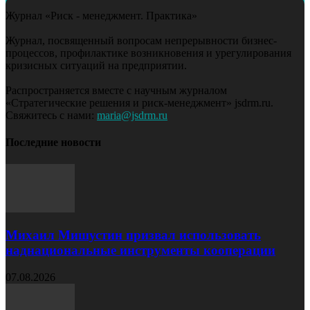
Журнал «Риск - менеджмент. Практика»
Журнал, посвященный вопросам непрерывности бизнес-
процессов, профилактике возникновения и урегулирования
кризисных ситуаций на предприятии.
Распространяется вместе с научным журналом
«Стратегические решения и риск-менеджмент» jsdrm.ru.
Свяжитесь с нами:
maria@jsdrm.ru
Последние новости
Михаил Мишустин призвал использовать
наднациональные инструменты кооперации
07.08.2026