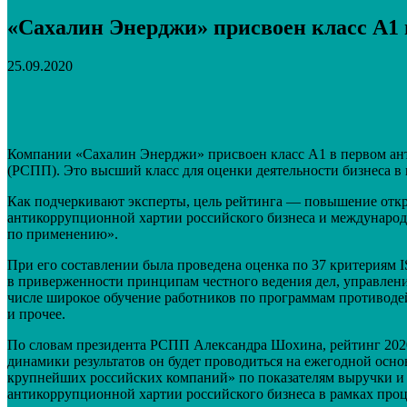
«Сахалин Энерджи» присвоен класс А1 
25.09.2020
Поделиться
VK
Telegram
Email
Компании «Сахалин Энерджи» присвоен класс А1 в первом ан
(РСПП). Это высший класс для оценки деятельности бизнеса в
Как подчеркивают эксперты, цель рейтинга — повышение откр
антикоррупционной хартии российского бизнеса и междунаро
по применению».
При его составлении была проведена оценка по 37 критериям 
в приверженности принципам честного ведения дел, управлен
числе широкое обучение работников по программам противоде
и прочее.
По словам президента РСПП Александра Шохина, рейтинг 2020
динамики результатов он будет проводиться на ежегодной осн
крупнейших российских компаний» по показателям выручки и 
антикоррупционной хартии российского бизнеса в рамках пр