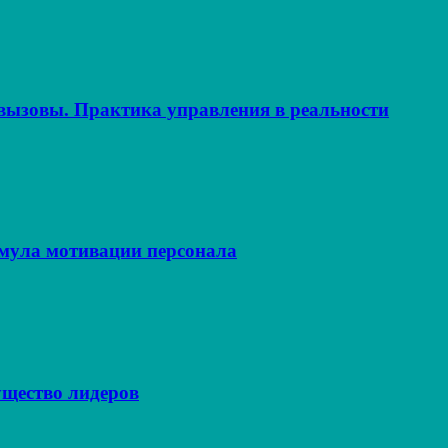
ызовы. Практика управления в реальности
рмула мотивации персонала
щество лидеров