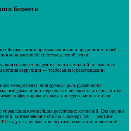
ого бизнеса
Российским союзом промышленников и предпринимателей
ения корпоративной системы деловой этики.
уровня соответствия деятельности компаний положениям
одействия коррупции — требования и рекомендации
нного менеджмента, лидирующая роль руководства
х, осведомленность персонала и деловых партнеров, в том
низмов информирования всех заинтересованных сторон
о управления крупнейших российских компаний. Для оценки
омпаний, возглавляющих список «Эксперт 400 — рейтинг
2019 году независимую экспертизу реализации положений