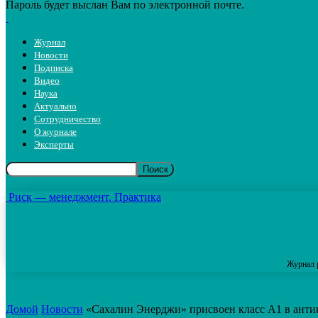
Пароль будет выслан Вам по электронной почте.
Журнал
Новости
Подписка
Видео
Наука
Актуально
Сотрудничество
О журнале
Эксперты
Риск — менеджмент. Практика
Журнал 
Домой
Новости
«Сахалин Энерджи» присвоен класс А1 в анти