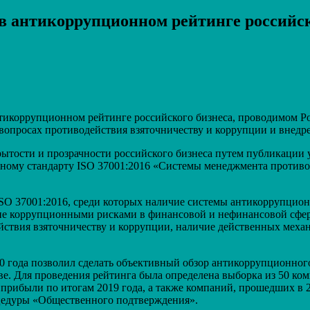
в антикоррупционном рейтинге российск
Распечатать
тикоррупционном рейтинге российского бизнеса, проводимом 
 вопросах противодействия взяточничеству и коррупции и внедр
ытости и прозрачности российского бизнеса путем публикации 
дному стандарту ISO 37001:2016 «Системы менеджмента против
ISO 37001:2016, среди которых наличие системы антикоррупцио
ие коррупционными рисками в финансовой и нефинансовой сфера
йствия взяточничеству и коррупции, наличие действенных меха
 года позволил сделать объективный обзор антикоррупционног
ове. Для проведения рейтинга была определена выборка из 50 к
прибыли по итогам 2019 года, а также компаний, прошедших в 
оцедуры «Общественного подтверждения».