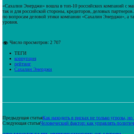
«Сахалин Энерджи» вошла в топ-10 российских компаний с ма
так и для российской стороны, кредиторов, деловых партнеро
по вопросам деловой этики компании «Сахалин Энерджи», а т
уровня.
Число просмотров:
2 707
ТЕГИ
коррупция
рейтинг
Сахалин Энерджи
Поделиться
VK
Telegram
Email
Предыдущая статья
Как находить в рисках не только угрозы, н
Следующая статья
Человеческий фактор: как управлять полити