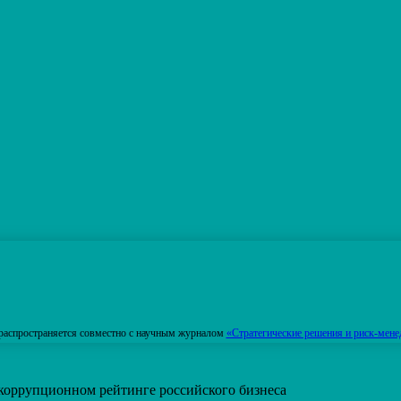
распространяется совместно с научным журналом
«Стратегические решения и риск-мене
коррупционном рейтинге российского бизнеса