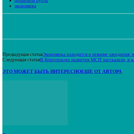
цифровой рубль
экономика
Поделиться
VK
Telegram
Email
Предыдущая статья
Экономика находится в режиме ожидания: не
Следующая статья
В Корпорации развития МСП рассказали, в к
ЭТО МОЖЕТ БЫТЬ ИНТЕРЕСНО
ЕЩЕ ОТ АВТОРА