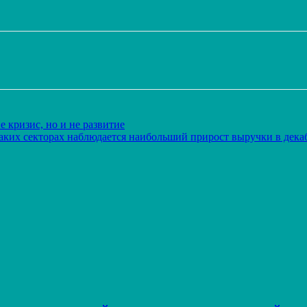
Распечатать
 кризис, но и не развитие
аких секторах наблюдается наибольший прирост выручки в дека