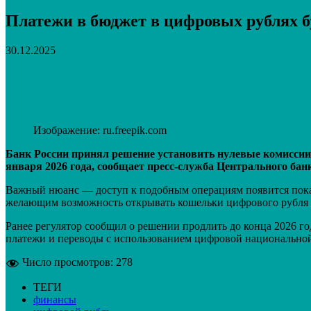
Платежи в бюджет в цифровых рублях бу
30.12.2025
Поделиться
VK
Telegram
Email
Изображение: ru.freepik.com
Банк России принял решение установить нулевые комиссии 
января 2026 года, сообщает пресс-служба Центрального бан
Важный нюанс — доступ к подобным операциям появится пока т
желающим возможность открывать кошельки цифрового рубля и
Ранее регулятор сообщил о решении продлить до конца 2026 г
платежи и переводы с использованием цифровой национально
Число просмотров:
278
ТЕГИ
финансы