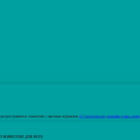
распространяется совместно с научным журналом
«Стратегические решения и риск-мене
з комиссии для всех