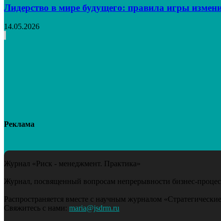
Лидерство в мире будущего: правила игры измен
14.05.2026
Реклама
Журнал «Риск - менеджмент. Практика»
Журнал, посвященный вопросам непрерывности бизнес-процесс
Распространяется вместе с научным журналом «Стратегические
Свяжитесь с нами:
maria@jsdrm.ru