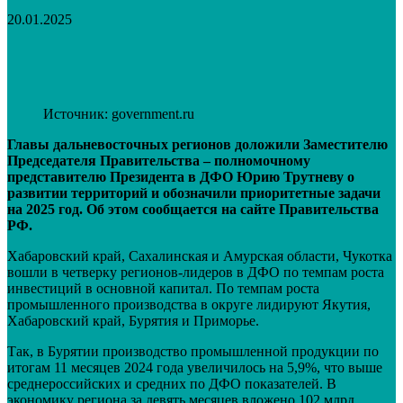
20.01.2025
VK
Telegram
Email
Распечатать
Источник: government.ru
Главы дальневосточных регионов доложили Заместителю
Председателя Правительства – полномочному
представителю Президента в ДФО Юрию Трутневу о
развитии территорий и обозначили приоритетные задачи
на 2025 год. Об этом сообщается на сайте Правительства
РФ.
Хабаровский край, Сахалинская и Амурская области, Чукотка
вошли в четверку регионов-лидеров в ДФО по темпам роста
инвестиций в основной капитал. По темпам роста
промышленного производства в округе лидируют Якутия,
Хабаровский край, Бурятия и Приморье.
Так, в Бурятии производство промышленной продукции по
итогам 11 месяцев 2024 года увеличилось на 5,9%, что выше
среднероссийских и средних по ДФО показателей. В
экономику региона за девять месяцев вложено 102 млрд