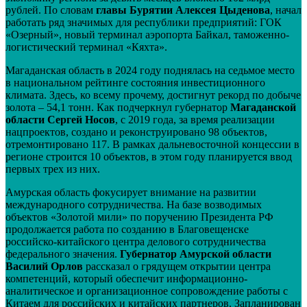
рублей. По словам
главы Бурятии Алексея Цыденова
, начал
работать ряд значимых для республики предприятий: ГОК
«Озерный», новый терминал аэропорта Байкал, таможенно-
логистический терминал «Кяхта».
Магаданская область в 2024 году поднялась на седьмое место
в национальном рейтинге состояния инвестиционного
климата. Здесь, ко всему прочему, достигнут рекорд по добыче
золота – 54,1 тонн. Как подчеркнул губернатор
Магаданской
области Сергей Носов
, с 2019 года, за время реализации
нацпроектов, создано и реконструировано 98 объектов,
отремонтировано 117. В рамках дальневосточной концессии в
регионе строится 10 объектов, в этом году планируется ввод
первых трех из них.
Амурская область фокусирует внимание на развитии
международного сотрудничества. На базе возводимых
объектов «Золотой мили» по поручению Президента РФ
продолжается работа по созданию в Благовещенске
российско-китайского центра делового сотрудничества
федерального значения.
Губернатор Амурской области
Василий Орлов
рассказал о грядущем открытии центра
компетенций, который обеспечит информационно-
аналитическое и организационное сопровождение работы с
Китаем для российских и китайских партнеров. Запланирован