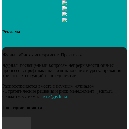
Реклама
Журнал «Риск - менеджмент. Практика»
Журнал, посвященный вопросам непрерывности бизнес-
процессов, профилактике возникновения и урегулирования
кризисных ситуаций на предприятии.
Распространяется вместе с научным журналом
«Стратегические решения и риск-менеджмент» jsdrm.ru.
Свяжитесь с нами:
maria@jsdrm.ru
Последние новости