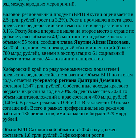
ряд международных мероприятий.
Валовой региональный продукт (ВРП) Якутии оценивается в
2,5 трлн рублей (рост на 3,2%). Рост в промышленности здесь
превысил среднероссийский темп почти в два раза и достиг
8,1%. Республика впервые вышла на второе место в стране по
добыче угля с объемом 49,5 млн тонн и по добыче золота с
объемом 55 тонн, сообщил
глава Якутии Айсен Николаев.
За 2024 год привлечен рекордный объем инвестиций (более
780 млрд рублей), введен в эксплуатацию 61 социальный
объект, в том числе 24 – по линии нацпроектов.
Хабаровский край по ряду экономических показателей
превысил среднероссийские значения. Объем ВРП по итогам
года, отметил
губернатор региона Дмитрий Демешин
,
составил 1,347 трлн рублей. Собственные доходы краевого
бюджета выросли за год на 20%. За девять месяцев 2024-го
объем капиталовложений в крае составил 400 млрд рублей
(146%). В рамках режимов ТОР и СПВ заключено 19 новых
соглашений. Всего в рамках преференциальных режимов
работает 136 резидентов, ими вложено в бюджет 329 млрд
рублей.
Объем ВРП Сахалинской области в 2024 году должен
составить 1,8 трлн рублей. Зафиксирован рост в