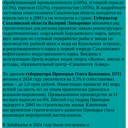
обрабатывающей промышленности (116%), угольной отрасли
(113%), торговле (112%), строительстве (105%). В нацрейтинге
состояния инвестклимата Сахалинская область находится на
первом месте в ДФО и на четвертом в стране.
Губернатор
Сахалинской области Валерий Лимаренко
обозначил ряд
стратегических для региона проектов: начало реконструкции
гидротехнических сооружений Корсаковского порта, запуск
двух заводов по глубокой переработке рыбы и завода по
производству рыбной муки и жира на Курильских островах,
агропромышленного парка и первой очереди Сахалинского
нефтегазового индустриального парка. Введены в
эксплуатацию Центр водных видов спорта «Волна», школы и
детсады, образовательный центр «Сахалинтех Алаид».
По данным
губернатора Приморья Олега Кожемяко
, ВРП
региона в 2024 году увеличился на 3,3% в сопоставимых
ценах – до 1,9 трлн рублей. Инвестиции превысят 441 млрд
рублей (за шесть лет их объем практически удвоился в
реальном выражении). Промышленное производство за 11
месяцев выросло на 6%. Шестой год подряд Приморье
лидирует в ДФО по строительству жилья. Ключевым
инструментом стратегического развития Приморья стала
реализация мероприятий мастер-планов.
В Забайкалье в 2024 году были построены и