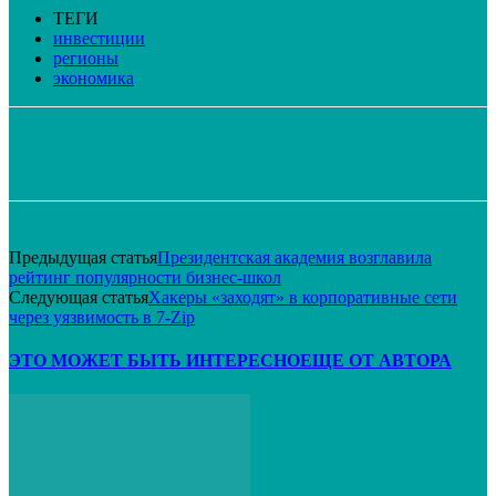
ТЕГИ
инвестиции
регионы
экономика
VK
Telegram
Email
Распечатать
Предыдущая статья
Президентская академия возглавила
рейтинг популярности бизнес-школ
Следующая статья
Хакеры «заходят» в корпоративные сети
через уязвимость в 7-Zip
ЭТО МОЖЕТ БЫТЬ ИНТЕРЕСНО
ЕЩЕ ОТ АВТОРА