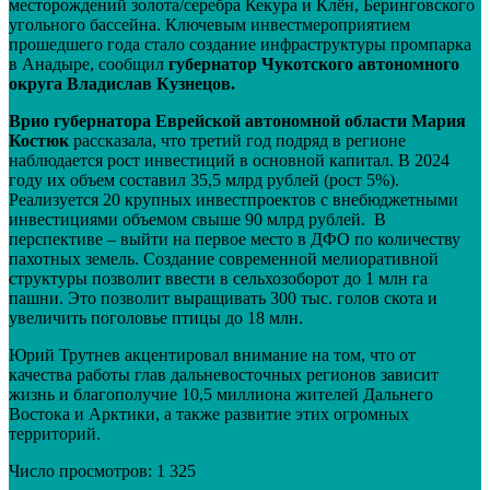
месторождений золота/серебра Кекура и Клён, Беринговского
угольного бассейна. Ключевым инвестмероприятием
прошедшего года стало создание инфраструктуры промпарка
в Анадыре, сообщил
губернатор Чукотского автономного
округа Владислав Кузнецов.
Врио губернатора Еврейской автономной области Мария
Костюк
рассказала, что третий год подряд в регионе
наблюдается рост инвестиций в основной капитал. В 2024
году их объем составил 35,5 млрд рублей (рост 5%).
Реализуется 20 крупных инвестпроектов с внебюджетными
инвестициями объемом свыше 90 млрд рублей. В
перспективе – выйти на первое место в ДФО по количеству
пахотных земель. Создание современной мелиоративной
структуры позволит ввести в сельхозоборот до 1 млн га
пашни. Это позволит выращивать 300 тыс. голов скота и
увеличить поголовье птицы до 18 млн.
Юрий Трутнев акцентировал внимание на том, что от
качества работы глав дальневосточных регионов зависит
жизнь и благополучие 10,5 миллиона жителей Дальнего
Востока и Арктики, а также развитие этих огромных
территорий.
Число просмотров:
1 325