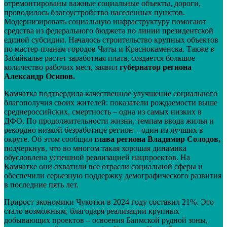
отремонтированы важные социальные объекты, дороги,
проводилось благоустройство населенных пунктов.
Модернизировать социальную инфраструктуру помогают
средства из федерального бюджета по линии президентской
единой субсидии. Началось строительство крупных объектов
по мастер-планам городов Читы и Краснокаменска. Также в
Забайкалье растет заработная плата, создается большое
количество рабочих мест, заявил
губернатор региона
Александр Осипов.
Камчатка подтвердила качественное улучшение социального
благополучия своих жителей: показатели рождаемости выше
среднероссийских, смертность – одна из самых низких в
ДФО. По продолжительности жизни, темпам ввода жилья и
рекордно низкой безработице регион – один из лучших в
округе. Об этом сообщил
глава региона Владимир Солодов,
подчеркнув, что во многом такая хорошая динамика
обусловлена успешной реализацией нацпроектов. На
Камчатке они охватили все отрасли социальной сферы и
обеспечили серьезную поддержку демографического развития
в последние пять лет.
Прирост экономики Чукотки в 2024 году составил 21%. Это
стало возможным, благодаря реализации крупных
добывающих проектов – освоения Баимской рудной зоны,