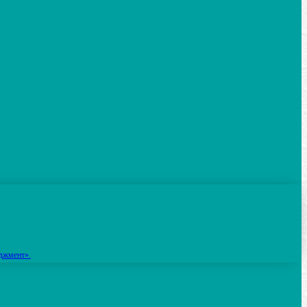
джмент».