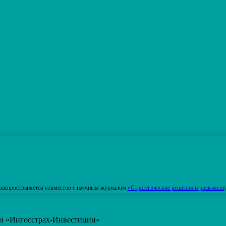
распространяется совместно с научным журналом
«Стратегические решения и риск-мене
ти «Ингосстрах-Инвестиции»