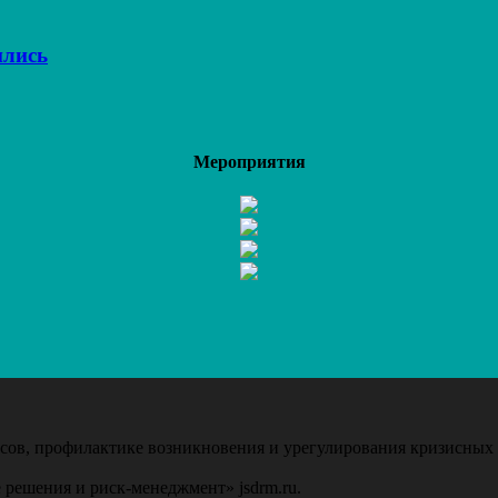
ились
Мероприятия
ов, профилактике возникновения и урегулирования кризисных 
 решения и риск-менеджмент» jsdrm.ru.