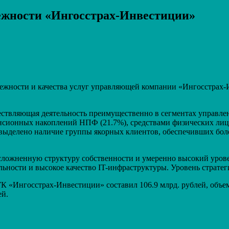
дежности «Ингосстрах-Инвестиции»
Распечатать
дежности и качества услуг управляющей компании «Ингосстрах-
ствляющая деятельность преимущественно в сегментах управлен
пенсионных накоплений НПФ (21.7%), средствами физических лиц
выделено наличие группы якорных клиентов, обеспечивших более
ложненную структуру собственности и умеренно высокий уровен
ьности и высокое качество IT-инфраструктуры. Уровень стратег
К «Ингосстрах-Инвестиции» составил 106.9 млрд. рублей, объем
ей.