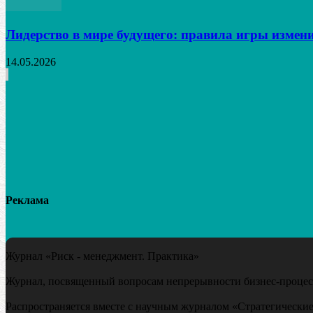
Лидерство в мире будущего: правила игры измен
14.05.2026
Реклама
Журнал «Риск - менеджмент. Практика»
Журнал, посвященный вопросам непрерывности бизнес-процесс
Распространяется вместе с научным журналом «Стратегические