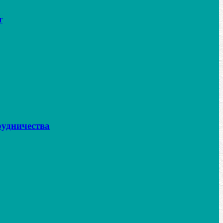
т
рудничества