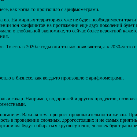
есе, как когда-то произошло с арифмометрами.
ктов. На мирных территориях уже не будет необходимости трати
шении зон конфликтов на протяжении еще двух поколений будет 
и о глобальной экономике, то сейчас более вероятной кажется г
ния.
. То есть в 2020-е годы они только появляются, а к 2030-м это с
стью в бизнесе, как когда-то произошло с арифмометрами.
оль и сахар. Например, водорослей и других продуктов, позвол
всеместными.
организм. Важная тема про рост продолжительности жизни. При
бность в проведении сложных, дорогостоящих и не самых приятн
рганизма будут собираться круглосуточно, человек будет раньше