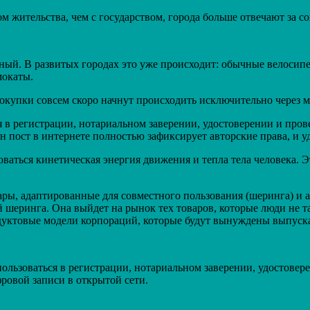
м жительства, чем с государством, города больше отвечают за с
ый. В развитых городах это уже происходит: обычные велосипе
мокаты.
окупки совсем скоро начнут происходить исключительно через 
я в регистрации, нотариальном заверении, удостоверении и пров
 пост в интернете полностью зафиксирует авторские права, и у
зоваться кинетическая энергия движения и тепла тела человека.
ы, адаптированные для совместного пользования (шеринга) и ар
 шеринга. Она выйдет на рынок тех товаров, которые люди не т
одуктовые модели корпораций, которые будут вынуждены выпуска
пользоваться в регистрации, нотариальном заверении, удостовер
ровой записи в открытой сети.