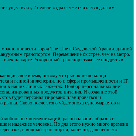
не существуют, 2 недели отдыха уже считается долгим
 можно привести город The Line в Саудовской Аравии, длиной
 вакуумным транспортом. Перемещение быстрее, чем на метро.
 точек на карте. Ускоренный транспорт тяжелее внедрять в
ающие свое время, потому что рынок не до конца
отеха и генной инженерии, но и сферы промышленности и IT.
мой в наших личных гаджетах. Подбор персональных диет
сонализированных продуктов питания. И создание этой
ктов будет персонализировано планироваться и
ю рынка. Скоро после этого уйдет эпоха супермаркетов и
ий мобильных коммуникаций, распознавания образов и
чше и надежнее человека. Но для этого нужно много времени
еревозок, в водный транспорт и, конечно, дальнейшего