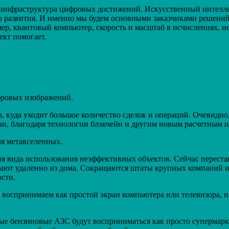
 инфраструктура цифровых достижений. Искусственный интеллек
 развития. И именно мы будем основными заказчиками решений 
ер, квантовый компьютер, скорость и масштаб в исчислениях, н
ект помогает.
ифровых изображений.
 куда уходит большое количество сделок и операций. Очевидно,
ии, благодаря технологии блэкчейн и другим новым расчетным 
ля метавселенных.
 вида использования неэффективных объектов. Сейчас переста
ают удаленно из дома. Сокращаются штаты крупных компаний из-
сти.
 воспринимаем как простой экран компьютера или телевизора, н
ные бензиновые АЗС будут восприниматься как просто супермарк