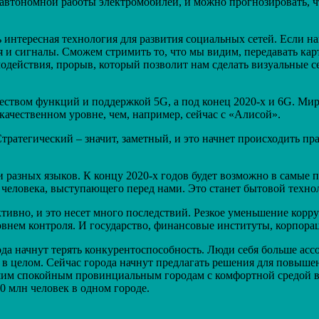
автономной работы электромобилей, и можно прогнозировать, что
интересная технология для развития социальных сетей. Если на
 и сигналы. Сможем стримить то, что мы видим, передавать кар
действия, прорыв, который позволит нам сделать визуальные се
ством функций и поддержкой 5G, а под конец 2020-х и 6G. Мир
качественном уровне, чем, например, сейчас с «Алисой».
тратегический – значит, заметный, и это начнет происходить пра
 разных языков. К концу 2020-х годов будет возможно в самые 
человека, выступающего перед нами. Это станет бытовой техно
тивно, и это несет много последствий. Резкое уменьшение корр
нем контроля. И государство, финансовые институты, корпорац
да начнут терять конкурентоспособность. Люди себя больше асс
 в целом. Сейчас города начнут предлагать решения для повыше
шим спокойным провинциальным городам с комфортной средой в
0 млн человек в одном городе.