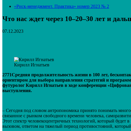
«Риск-менеджмент. Практика» номер 2023 № 2
Что нас ждет через 10–20–30 лет и даль
07.12.2023
Поделиться
VK
Telegram
Email
Кирилл Игнатьев
2771Средняя продолжительность жизни в 100 лет, бесконта
ориентиром для выбора направления стратегий и программ б
футуролог Кирилл Игнатьев в ходе конференции «Цифрова
выступления.
– Сегодня под словом антропономика принято понимать многое:
связанное с рынком свободного времени человека, саморазвити
Этот спектр человекоцентричных технологий, который будет в з
вызовом, ответом на тяжелый период противостояний, которы