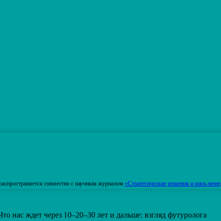
распространяется совместно с научным журналом
«Стратегические решения и риск-мене
Что нас ждет через 10–20–30 лет и дальше: взгляд футуролога