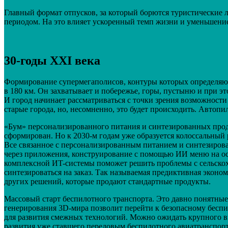
Главный формат отпусков, за который борются туристические л
периодом. На это влияет ускоренный темп жизни и уменьшени
30-годы XXI века
Формирование супермегаполисов, контуры которых определяютс
в 180 км. Он захватывает и побережье, горы, пустыню и при 
И город начинает рассматриваться с точки зрения возможности
старые города, но, несомненно, это будет происходить. Автоп
«Бум» персонализированного питания и синтезированных прод
сформирован. Но к 2030-м годам уже образуется колоссальный
Все связанное с персонализированным питанием и синтезиров
через приложения, конструирование с помощью ИИ меню на ос
комплексной ИT-системы поможет решить проблемы с сельскох
синтезироваться на заказ. Так называемая предиктивная эконо
других решений, которые продают стандартные продукты.
Массовый старт беспилотного транспорта. Это давно понятные
генерирования 3D-мира позволит перейти к безопасному беспи
для развития смежных технологий. Можно ожидать крупного вн
развития уже ставшего передовым беспилотного авиатранспорт