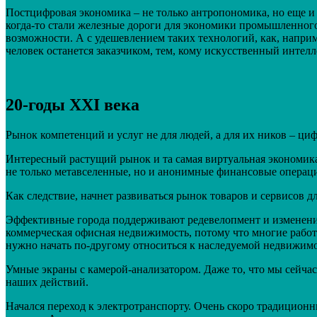
Постцифровая экономика – не только антропономика, но еще и
когда-то стали железные дороги для экономики промышленного
возможности. А с удешевлением таких технологий, как, наприм
человек останется заказчиком, тем, кому искусственный интелл
20-годы XXI века
Рынок компетенций и услуг не для людей, а для их ников – ц
Интересный растущий рынок и та самая виртуальная экономика,
не только метавселенные, но и анонимные финансовые операц
Как следствие, начнет развиваться рынок товаров и сервисов д
Эффективные города поддерживают редевелопмент и изменения
коммерческая офисная недвижимость, потому что многие работ
нужно начать по-другому относиться к наследуемой недвижимо
Умные экраны с камерой-анализатором. Даже то, что мы сейчас
наших действий.
Начался переход к электротранспорту. Очень скоро традицион