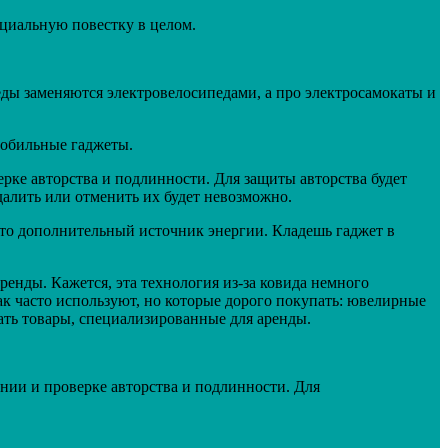
оциальную повестку в целом.
ды заменяются электровелосипедами, а про электросамокаты и
мобильные гаджеты.
ерке авторства и подлинности. Для защиты авторства будет
далить или отменить их будет невозможно.
 Это дополнительный источник энергии. Кладешь гаджет в
енды. Кажется, эта технология из-за ковида немного
ак часто используют, но которые дорого покупать: ювелирные
ть товары, специализированные для аренды.
ении и проверке авторства и подлинности. Для