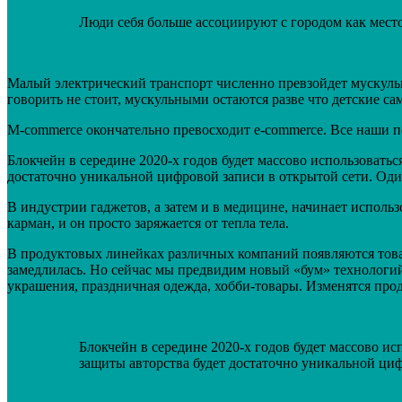
Люди себя больше ассоциируют с городом как место
Малый электрический транспорт численно превзойдет мускульн
говорить не стоит, мускульными остаются разве что детские са
M-commerce окончательно превосходит e-commerce. Все наши п
Блокчейн в середине 2020-х годов будет массово использоватьс
достаточно уникальной цифровой записи в открытой сети. Один
В индустрии гаджетов, а затем и в медицине, начинает исполь
карман, и он просто заряжается от тепла тела.
В продуктовых линейках различных компаний появляются товар
замедлилась. Но сейчас мы предвидим новый «бум» технологий
украшения, праздничная одежда, хобби-товары. Изменятся пр
Блокчейн в середине 2020-х годов будет массово ис
защиты авторства будет достаточно уникальной циф