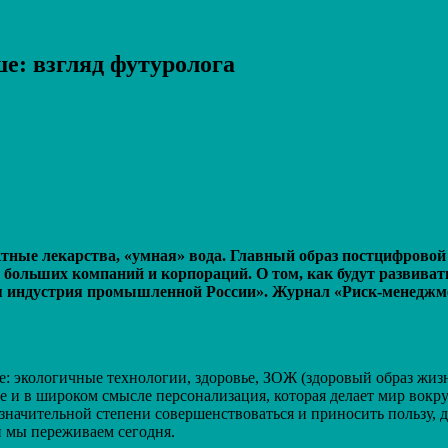
ше: взгляд футуролога
Распечатать
ктные лекарства, «умная» вода. Главный образ постцифровой
ольших компаний и корпораций. О том, как будут развиватьс
я индустрия промышленной России». Журнал «Риск-менеджме
 экологичные технологии, здоровье, ЗОЖ (здоровый образ жизни
е и в широком смысле персонализация, которая делает мир вокру
начительной степени совершенствоваться и приносить пользу, до
й мы переживаем сегодня.