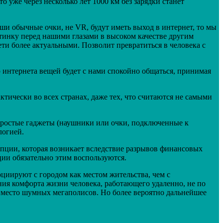
 уже через несколько лет 1000 км без зарядки станет
ши обычные очки, не VR, будут иметь выход в интернет, то мы
тинку перед нашими глазами в высоком качестве другим
ти более актуальными. Позволит превратиться в человека с
 интернета вещей будет с нами спокойно общаться, принимая
ктически во всех странах, даже тех, что считаются не самыми
простые гаджеты (наушники или очки, подключенные к
логией.
упции, которая возникает вследствие разрывов финансовых
ии обязательно этим воспользуются.
оциируют с городом как местом жительства, чем с
ния комфорта жизни человека, работающего удаленно, не по
место шумных мегаполисов. Но более вероятно дальнейшее