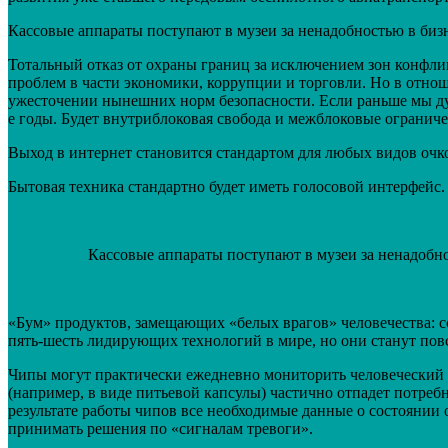
Кассовые аппараты поступают в музеи за ненадобностью в бизн
Тотальный отказ от охраны границ за исключением зон конфли
проблем в части экономики, коррупции и торговли. Но в отно
ужесточении нынешних норм безопасности. Если раньше мы думал
е годы. Будет внутриблоковая свобода и межблоковые ограниче
Выход в интернет становится стандартом для любых видов очков
Бытовая техника стандартно будет иметь голосовой интерфейс.
Кассовые аппараты поступают в музеи за ненадобно
«Бум» продуктов, замещающих «белых врагов» человечества: с
пять-шесть лидирующих технологий в мире, но они станут по
Чипы могут практически ежедневно мониторить человеческий 
(например, в виде питьевой капсулы) частично отпадет потре
результате работы чипов все необходимые данные о состоянии о
принимать решения по «сигналам тревоги».