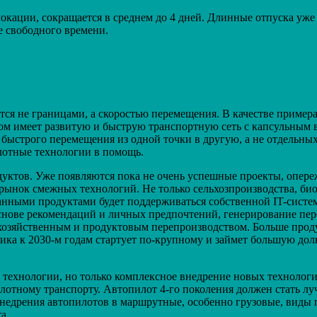
окации, сокращается в среднем до 4 дней. Длинные отпуска уже 
е свободного времени.
я не границами, а скоростью перемещения. В качестве примера
этом имеет развитую и быструю транспортную сеть с капсульным
 быстрого перемещения из одной точки в другую, а не отдельных
илотные технологии в помощь.
уктов. Уже появляются пока не очень успешные проекты, опереж
 рынок смежных технологий. Не только сельхозпроизводства, би
анными продуктами будет поддерживаться собственной IT-систе
нове рекомендаций и личных предпочтений, генерирование пер
озяйственным и продуктовым перепроизводством. Больше проду
мика к 2030-м годам стартует по-крупному и займет большую дол
 технологии, но только комплексное внедрение новых технолог
лотному транспорту. Автопилот 4-го поколения должен стать лу
едрения автопилотов в маршрутные, особенно грузовые, виды п
а.