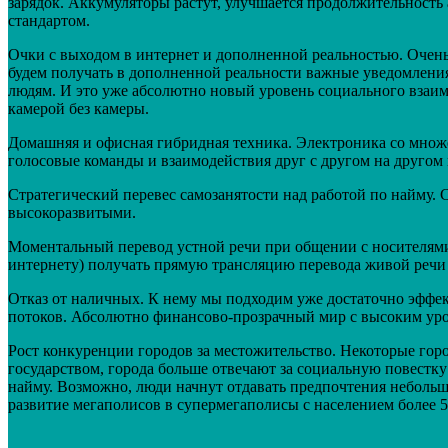
зарядок. Аккумуляторы растут, улучшается продолжительность 
стандартом.
Очки с выходом в интернет и дополненной реальностью. Очень 
будем получать в дополненной реальности важные уведомления
людям. И это уже абсолютно новый уровень социального взаимо
камерой без камеры.
Домашняя и офисная гибридная техника. Электроника со множе
голосовые команды и взаимодействия друг с другом на другом 
Стратегический перевес самозанятости над работой по найму. С
высокоразвитыми.
Моментальный перевод устной речи при общении с носителями
интернету) получать прямую трансляцию перевода живой речи 
Отказ от наличных. К нему мы подходим уже достаточно эффек
потоков. Абсолютно финансово-прозрачный мир с высоким уров
Рост конкуренции городов за местожительство. Некоторые горо
государством, города больше отвечают за социальную повестку
найму. Возможно, люди начнут отдавать предпочтения неболь
развитие мегаполисов в супермегаполисы с населением более 5