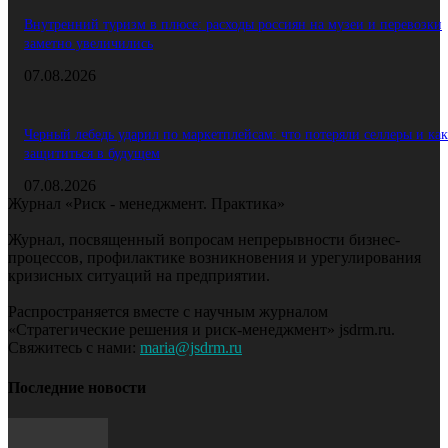
Внутренний туризм в плюсе: расходы россиян на музеи и перевозки
заметно увеличились
07.08.2026
Черный лебедь ударил по маркетплейсам: что потеряли селлеры и как
защититься в будущем
07.08.2026
Журнал «Риск - менеджмент. Практика»
Журнал, посвященный вопросам непрерывности бизнес-
процессов, профилактике возникновения и урегулирования
кризисных ситуаций на предприятии.
Распространяется вместе с научным журналом
«Стратегические решения и риск-менеджмент» jsdrm.ru.
Свяжитесь с нами:
maria@jsdrm.ru
Последние новости