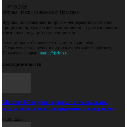
07.08.2026
Журнал «Риск - менеджмент. Практика»
Журнал, посвященный вопросам непрерывности бизнес-
процессов, профилактике возникновения и урегулирования
кризисных ситуаций на предприятии.
Распространяется вместе с научным журналом
«Стратегические решения и риск-менеджмент» jsdrm.ru.
Свяжитесь с нами:
maria@jsdrm.ru
Последние новости
Михаил Мишустин призвал использовать
наднациональные инструменты кооперации
07.08.2026