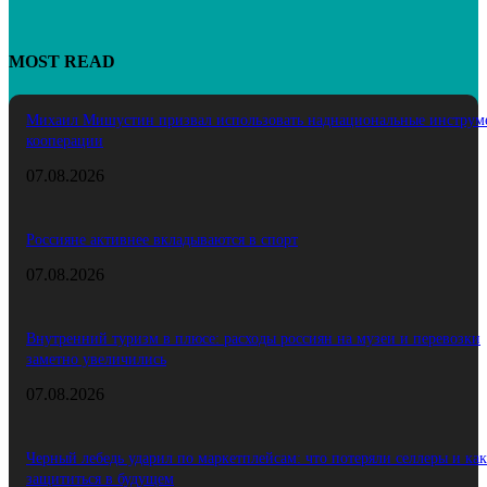
MOST READ
Михаил Мишустин призвал использовать наднациональные инструм
кооперации
07.08.2026
Россияне активнее вкладываются в спорт
07.08.2026
Внутренний туризм в плюсе: расходы россиян на музеи и перевозки
заметно увеличились
07.08.2026
Черный лебедь ударил по маркетплейсам: что потеряли селлеры и как
защититься в будущем