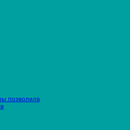
ры позволила
тв