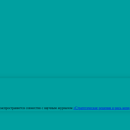
распространяется совместно с научным журналом
«Стратегические решения и риск-мене