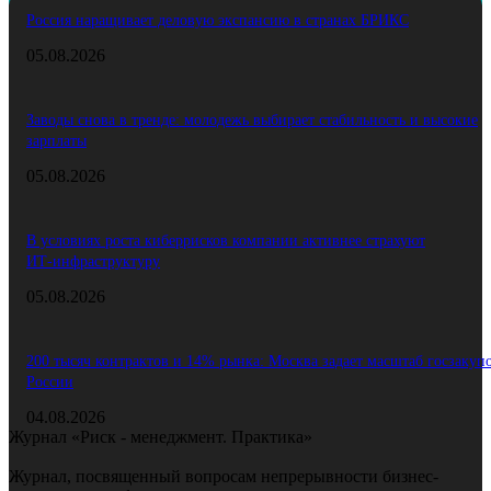
Россия наращивает деловую экспансию в странах БРИКС
05.08.2026
Заводы снова в тренде: молодежь выбирает стабильность и высокие
зарплаты
05.08.2026
В условиях роста киберрисков компании активнее страхуют
ИТ‑инфраструктуру
05.08.2026
200 тысяч контрактов и 14% рынка: Москва задает масштаб госзакуп
России
04.08.2026
Журнал «Риск - менеджмент. Практика»
Журнал, посвященный вопросам непрерывности бизнес-