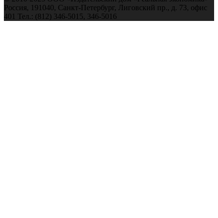
Россия, 191040, Санкт-Петербург, Лиговский пр., д. 73, офис
401 Тел.: (812) 346-5015, 346-5016