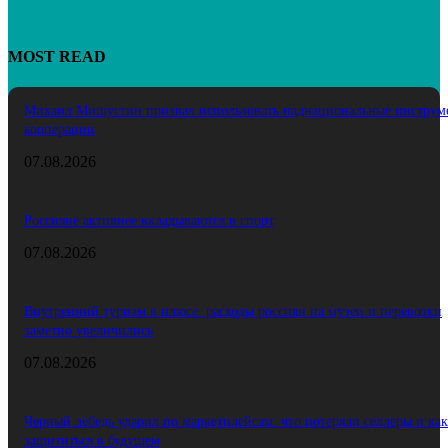
MOST READ
Михаил Мишустин призвал использовать наднациональные инструм
кооперации
07.08.2026
Россияне активнее вкладываются в спорт
07.08.2026
Внутренний туризм в плюсе: расходы россиян на музеи и перевозки
заметно увеличились
07.08.2026
Черный лебедь ударил по маркетплейсам: что потеряли селлеры и как
защититься в будущем