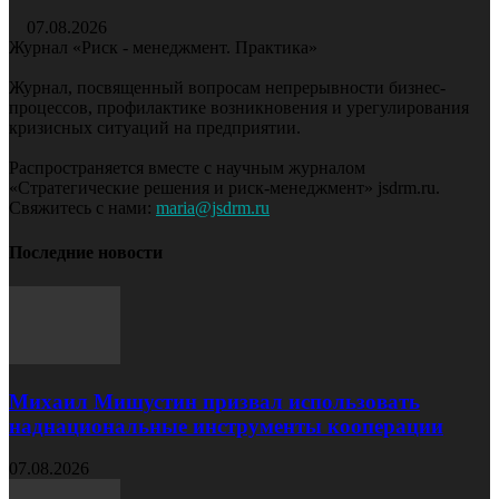
07.08.2026
Журнал «Риск - менеджмент. Практика»
Журнал, посвященный вопросам непрерывности бизнес-
процессов, профилактике возникновения и урегулирования
кризисных ситуаций на предприятии.
Распространяется вместе с научным журналом
«Стратегические решения и риск-менеджмент» jsdrm.ru.
Свяжитесь с нами:
maria@jsdrm.ru
Последние новости
Михаил Мишустин призвал использовать
наднациональные инструменты кооперации
07.08.2026