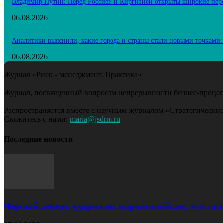
Владимир Путин: Перед Россией и Киргизией открыты широкие пер
06.08.2026
Аналитики выяснили, какие города и страны стали новыми точками 
06.08.2026
Журнал «Риск - менеджмент. Практика»
Журнал, посвященный вопросам непрерывности бизнес-процесс
Распространяется вместе с научным журналом «Стратегические
Свяжитесь с нами:
maria@jsdrm.ru
Последние новости
Черный лебедь ударил по маркетплейсам: что пот