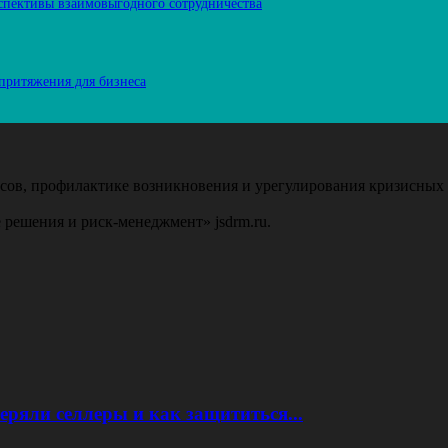
спективы взаимовыгодного сотрудничества
притяжения для бизнеса
ов, профилактике возникновения и урегулирования кризисных 
 решения и риск-менеджмент» jsdrm.ru.
еряли селлеры и как защититься...