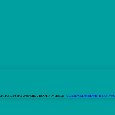
распространяется совместно с научным журналом
«Стратегические решения и риск-мене