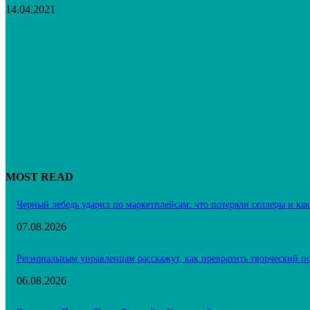
14.04.2021
MOST READ
Черный лебедь ударил по маркетплейсам: что потеряли селлеры и ка
07.08.2026
Региональным управленцам расскажут, как превратить творческий п
06.08.2026