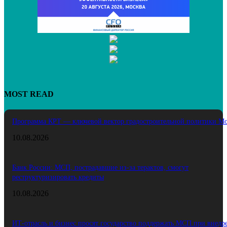
MOST READ
Программа КРТ — ключевой вектор градостроительной политики М
10.08.2026
Банк России: МСП, пострадавшие из‑за терактов, смогут
реструктуризировать кредиты
10.08.2026
ИТ‑отрасль и бизнес просят государство поддержать МСП при внедр