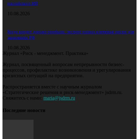
российского ИИ
10.08.2026
Когда кредит дороже прибыли: эксперт назвал ключевые риски для
экономики РФ
10.08.2026
Журнал «Риск - менеджмент. Практика»
Журнал, посвященный вопросам непрерывности бизнес-
процессов, профилактике возникновения и урегулирования
кризисных ситуаций на предприятии.
Распространяется вместе с научным журналом
«Стратегические решения и риск-менеджмент» jsdrm.ru.
Свяжитесь с нами:
maria@jsdrm.ru
Последние новости