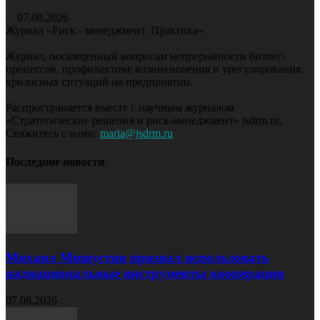
07.08.2026
Журнал «Риск - менеджмент. Практика»
Журнал, посвященный вопросам непрерывности бизнес-
процессов, профилактике возникновения и урегулирования
кризисных ситуаций на предприятии.
Распространяется вместе с научным журналом
«Стратегические решения и риск-менеджмент» jsdrm.ru.
Свяжитесь с нами:
maria@jsdrm.ru
Последние новости
Михаил Мишустин призвал использовать
наднациональные инструменты кооперации
07.08.2026