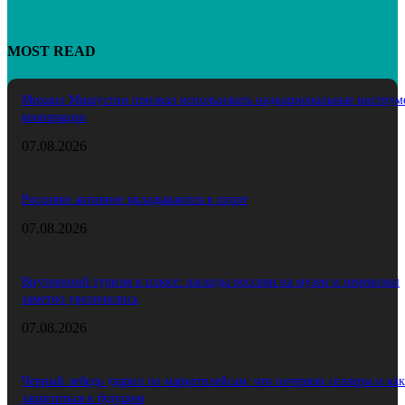
MOST READ
Михаил Мишустин призвал использовать наднациональные инструм
кооперации
07.08.2026
Россияне активнее вкладываются в спорт
07.08.2026
Внутренний туризм в плюсе: расходы россиян на музеи и перевозки
заметно увеличились
07.08.2026
Черный лебедь ударил по маркетплейсам: что потеряли селлеры и как
защититься в будущем