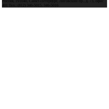
Россия, 191040, Санкт-Петербург, Лиговский пр., д. 73, офис
401 Тел.: (812) 346-5015, 346-5016