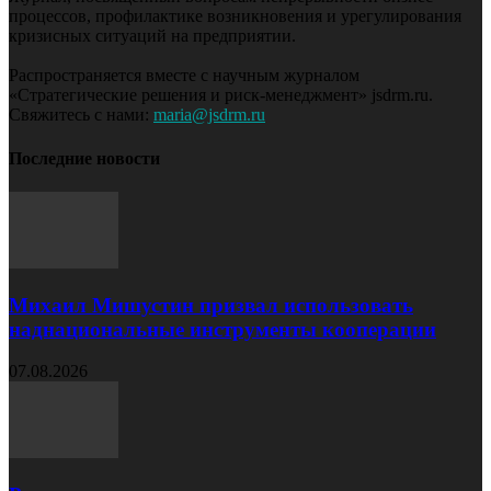
процессов, профилактике возникновения и урегулирования
кризисных ситуаций на предприятии.
Распространяется вместе с научным журналом
«Стратегические решения и риск-менеджмент» jsdrm.ru.
Свяжитесь с нами:
maria@jsdrm.ru
Последние новости
Михаил Мишустин призвал использовать
наднациональные инструменты кооперации
07.08.2026