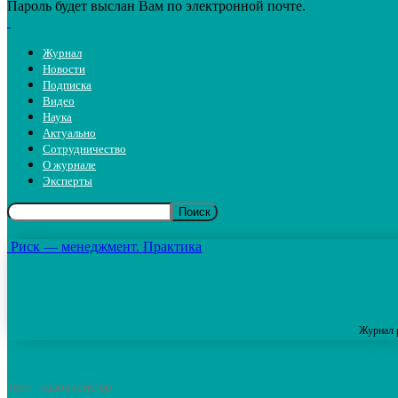
Пароль будет выслан Вам по электронной почте.
Журнал
Новости
Подписка
Видео
Наука
Актуально
Сотрудничество
О журнале
Эксперты
Риск — менеджмент. Практика
Журнал 
Теги
казначейство