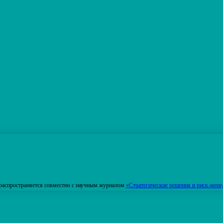
распространяется совместно с научным журналом
«Стратегические решения и риск-мене