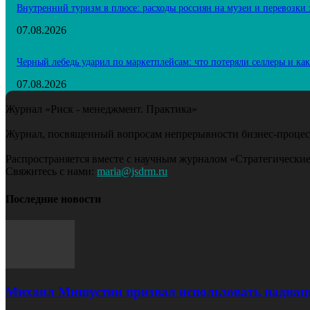
Внутренний туризм в плюсе: расходы россиян на музеи и перевозки
07.08.2026
Черный лебедь ударил по маркетплейсам: что потеряли селлеры и ка
07.08.2026
Журнал «Риск - менеджмент. Практика»
Журнал, посвященный вопросам непрерывности бизнес-процесс
Распространяется вместе с научным журналом «Стратегические
Свяжитесь с нами:
maria@jsdrm.ru
Последние новости
Михаил Мишустин призвал использовать наднац