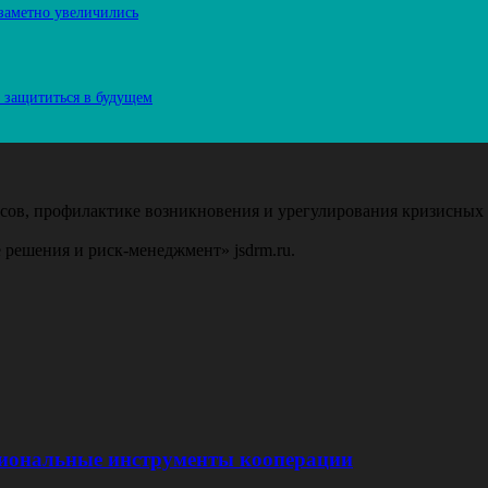
 заметно увеличились
к защититься в будущем
ов, профилактике возникновения и урегулирования кризисных 
 решения и риск-менеджмент» jsdrm.ru.
иональные инструменты кооперации