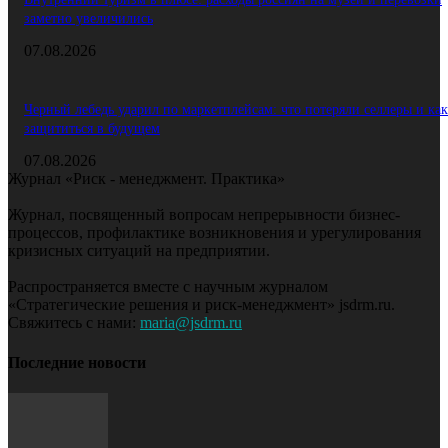
заметно увеличились
07.08.2026
Черный лебедь ударил по маркетплейсам: что потеряли селлеры и как
защититься в будущем
07.08.2026
Журнал «Риск - менеджмент. Практика»
Журнал, посвященный вопросам непрерывности бизнес-
процессов, профилактике возникновения и урегулирования
кризисных ситуаций на предприятии.
Распространяется вместе с научным журналом
«Стратегические решения и риск-менеджмент» jsdrm.ru.
Свяжитесь с нами:
maria@jsdrm.ru
Последние новости