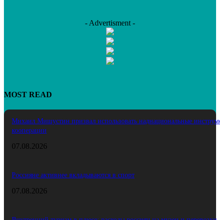
- Advertisment -
MOST READ
Михаил Мишустин призвал использовать наднациональные инструм
кооперации
07.08.2026
Россияне активнее вкладываются в спорт
07.08.2026
Внутренний туризм в плюсе: расходы россиян на музеи и перевозки