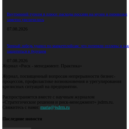
Внутренний туризм в плюсе: расходы россиян на музеи и перевозки
заметно увеличились
07.08.2026
Черный лебедь ударил по маркетплейсам: что потеряли селлеры и как
защититься в будущем
07.08.2026
Журнал «Риск - менеджмент. Практика»
Журнал, посвященный вопросам непрерывности бизнес-
процессов, профилактике возникновения и урегулирования
кризисных ситуаций на предприятии.
Распространяется вместе с научным журналом
«Стратегические решения и риск-менеджмент» jsdrm.ru.
Свяжитесь с нами:
maria@jsdrm.ru
Последние новости