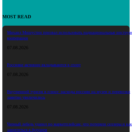
MOST READ
Михаил Мишустин призвал использовать наднациональные инструм
кооперации
07.08.2026
Россияне активнее вкладываются в спорт
07.08.2026
Внутренний туризм в плюсе: расходы россиян на музеи и перевозки
заметно увеличились
07.08.2026
Черный лебедь ударил по маркетплейсам: что потеряли селлеры и как
защититься в будущем