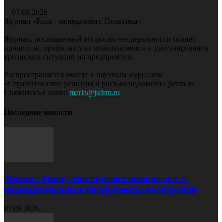
07.08.2026
Журнал «Риск - менеджмент. Практика»
Журнал, посвященный вопросам непрерывности бизнес-
процессов, профилактике возникновения и урегулирования
кризисных ситуаций на предприятии.
Распространяется вместе с научным журналом
«Стратегические решения и риск-менеджмент» jsdrm.ru.
Свяжитесь с нами:
maria@jsdrm.ru
Последние новости
Михаил Мишустин призвал использовать
наднациональные инструменты кооперации
07.08.2026