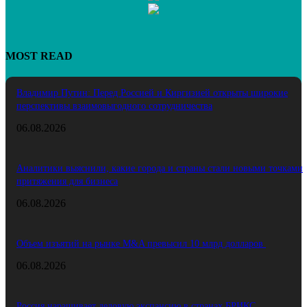
MOST READ
Владимир Путин: Перед Россией и Киргизией открыты широкие
перспективы взаимовыгодного сотрудничества
06.08.2026
Аналитики выяснили, какие города и страны стали новыми точками
притяжения для бизнеса
06.08.2026
Объем изъятий на рынке M&A превысил 10 млрд долларов
06.08.2026
Россия наращивает деловую экспансию в странах БРИКС