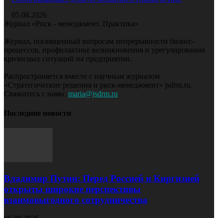
05.08.2026
Журнал «Риск - менеджмент. Практика»
Журнал, посвященный вопросам непрерывности бизнес-
процессов, профилактике возникновения и урегулирования
кризисных ситуаций на предприятии.
Распространяется вместе с научным журналом
«Стратегические решения и риск-менеджмент» jsdrm.ru.
Свяжитесь с нами:
maria@jsdrm.ru
Последние новости
Владимир Путин: Перед Россией и Киргизией
открыты широкие перспективы
взаимовыгодного сотрудничества