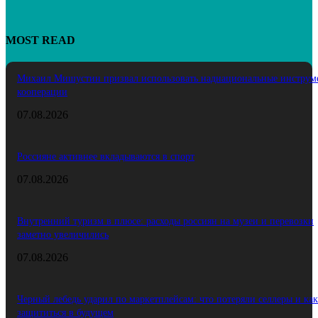
MOST READ
Михаил Мишустин призвал использовать наднациональные инструм
кооперации
07.08.2026
Россияне активнее вкладываются в спорт
07.08.2026
Внутренний туризм в плюсе: расходы россиян на музеи и перевозки
заметно увеличились
07.08.2026
Черный лебедь ударил по маркетплейсам: что потеряли селлеры и как
защититься в будущем