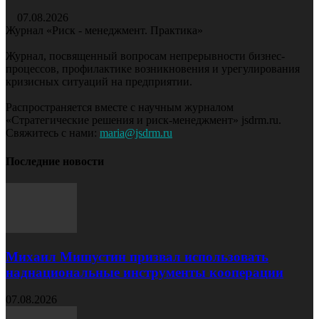
07.08.2026
Журнал «Риск - менеджмент. Практика»
Журнал, посвященный вопросам непрерывности бизнес-
процессов, профилактике возникновения и урегулирования
кризисных ситуаций на предприятии.
Распространяется вместе с научным журналом
«Стратегические решения и риск-менеджмент» jsdrm.ru.
Свяжитесь с нами:
maria@jsdrm.ru
Последние новости
Михаил Мишустин призвал использовать
наднациональные инструменты кооперации
07.08.2026