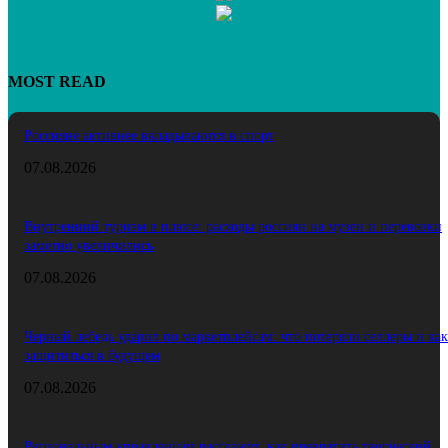
MOST READ
Россияне активнее вкладываются в спорт
07.08.2026
Внутренний туризм в плюсе: расходы россиян на музеи и перевозки
заметно увеличились
07.08.2026
Черный лебедь ударил по маркетплейсам: что потеряли селлеры и как
защититься в будущем
07.08.2026
Региональным управленцам расскажут, как превратить творческий