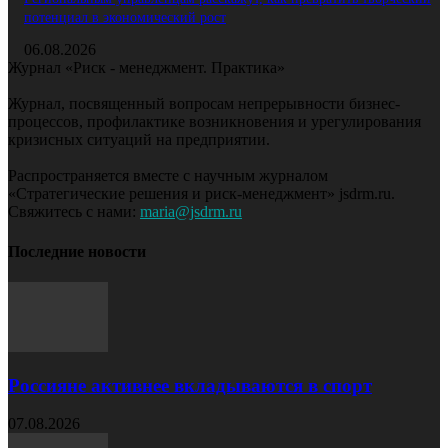
потенциал в экономический рост
06.08.2026
Журнал «Риск - менеджмент. Практика»
Журнал, посвященный вопросам непрерывности бизнес-
процессов, профилактике возникновения и урегулирования
кризисных ситуаций на предприятии.
Распространяется вместе с научным журналом
«Стратегические решения и риск-менеджмент» jsdrm.ru.
Свяжитесь с нами:
maria@jsdrm.ru
Последние новости
Россияне активнее вкладываются в спорт
07.08.2026