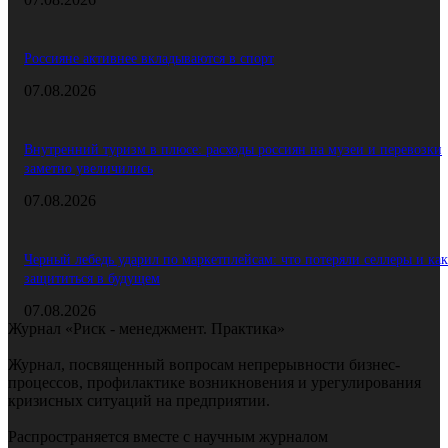
Россияне активнее вкладываются в спорт
07.08.2026
Внутренний туризм в плюсе: расходы россиян на музеи и перевозки
заметно увеличились
07.08.2026
Черный лебедь ударил по маркетплейсам: что потеряли селлеры и как
защититься в будущем
07.08.2026
Журнал «Риск - менеджмент. Практика»
Журнал, посвященный вопросам непрерывности бизнес-
процессов, профилактике возникновения и урегулирования
кризисных ситуаций на предприятии.
Распространяется вместе с научным журналом