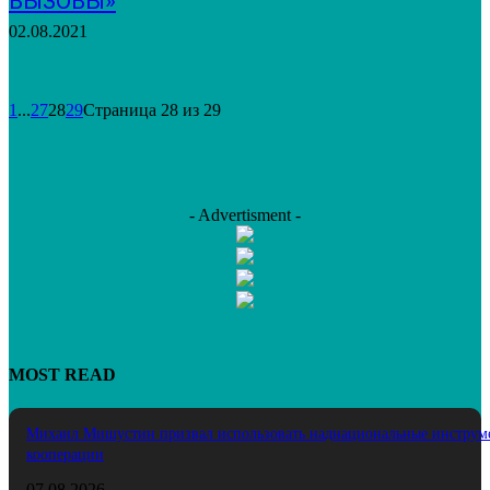
ВЫЗОВЫ»
02.08.2021
1
...
27
28
29
Страница 28 из 29
- Advertisment -
MOST READ
Михаил Мишустин призвал использовать наднациональные инструм
кооперации
07.08.2026