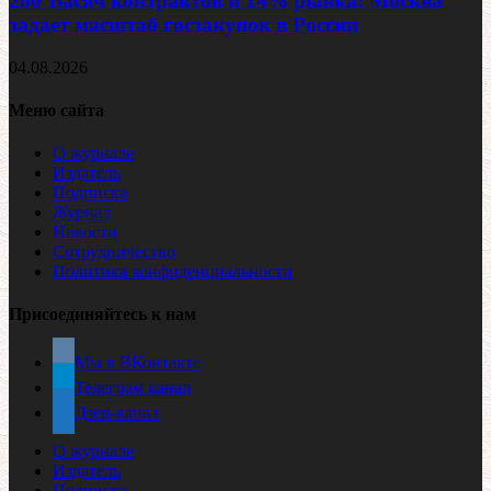
200 тысяч контрактов и 14% рынка: Москва
задает масштаб госзакупок в России
04.08.2026
Меню сайта
О журнале
Издатель
Подписка
Журнал
Новости
Сотрудничество
Политика конфиденциальности
Присоединяйтесь к нам
Мы в ВКонтакте
Телеграм канал
Дзен-канал
О журнале
Издатель
Подписка