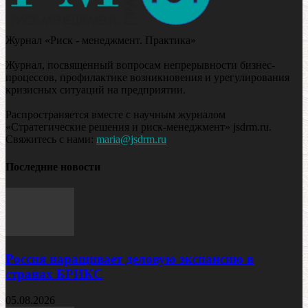
Журнал «Риск - менеджмент. Практика»
Журнал, посвященный вопросам непрерывности бизнес-
процессов, профилактике возникновения и урегулирования
кризисных ситуаций на предприятии.
Распространяется вместе с научным журналом
«Стратегические решения и риск-менеджмент» jsdrm.ru.
Свяжитесь с нами:
maria@jsdrm.ru
Последние новости
Россия наращивает деловую экспансию в
странах БРИКС
05.08.2026