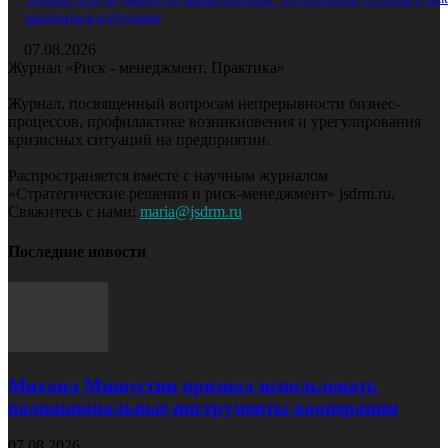
защититься в будущем
07.08.2026
Журнал «Риск - менеджмент. Практика»
Журнал, посвященный вопросам непрерывности бизнес-
процессов, профилактике возникновения и урегулирования
кризисных ситуаций на предприятии.
Распространяется вместе с научным журналом
«Стратегические решения и риск-менеджмент» jsdrm.ru.
Свяжитесь с нами:
maria@jsdrm.ru
Последние новости
Михаил Мишустин призвал использовать
наднациональные инструменты кооперации
07.08.2026