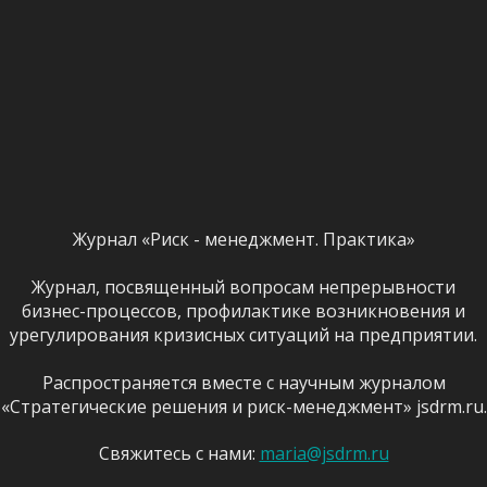
Внутренний туризм в плюсе: расходы россиян на музеи и перево
заметно увеличились
07.08.2026
Черный лебедь ударил по маркетплейсам: что потеряли селлеры
защититься в будущем
07.08.2026
Журнал «Риск - менеджмент. Практика»
Журнал, посвященный вопросам непрерывности
бизнес-процессов, профилактике возникновения и
урегулирования кризисных ситуаций на предприятии.
Распространяется вместе с научным журналом
«Стратегические решения и риск-менеджмент» jsdrm.ru.
Свяжитесь с нами:
maria@jsdrm.ru