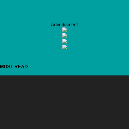
- Advertisment -
MOST READ
Михаил Мишустин призвал использовать наднациональные
инструменты кооперации
07.08.2026
Россияне активнее вкладываются в спорт
07.08.2026