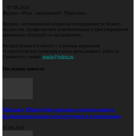
07.08.2026
Журнал «Риск - менеджмент. Практика»
Журнал, посвященный вопросам непрерывности бизнес-
процессов, профилактике возникновения и урегулирования
кризисных ситуаций на предприятии.
Распространяется вместе с научным журналом
«Стратегические решения и риск-менеджмент» jsdrm.ru.
Свяжитесь с нами:
maria@jsdrm.ru
Последние новости
Михаил Мишустин призвал использовать
наднациональные инструменты кооперации
07.08.2026