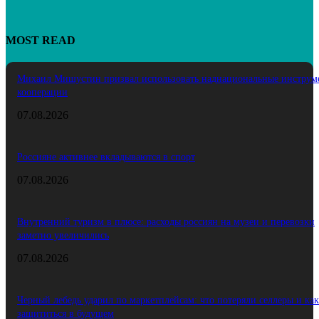
MOST READ
Михаил Мишустин призвал использовать наднациональные инструм
кооперации
07.08.2026
Россияне активнее вкладываются в спорт
07.08.2026
Внутренний туризм в плюсе: расходы россиян на музеи и перевозки
заметно увеличились
07.08.2026
Черный лебедь ударил по маркетплейсам: что потеряли селлеры и как
защититься в будущем