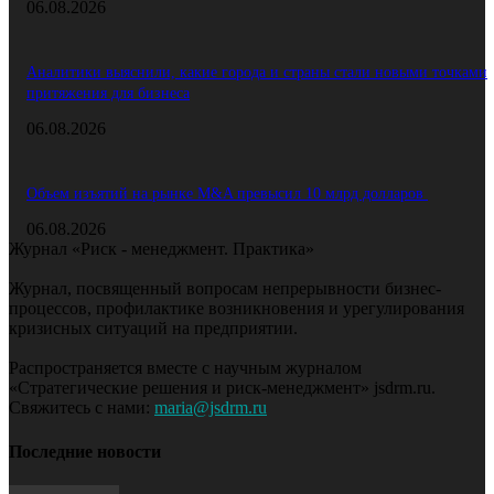
06.08.2026
Аналитики выяснили, какие города и страны стали новыми точками
притяжения для бизнеса
06.08.2026
Объем изъятий на рынке M&A превысил 10 млрд долларов
06.08.2026
Журнал «Риск - менеджмент. Практика»
Журнал, посвященный вопросам непрерывности бизнес-
процессов, профилактике возникновения и урегулирования
кризисных ситуаций на предприятии.
Распространяется вместе с научным журналом
«Стратегические решения и риск-менеджмент» jsdrm.ru.
Свяжитесь с нами:
maria@jsdrm.ru
Последние новости