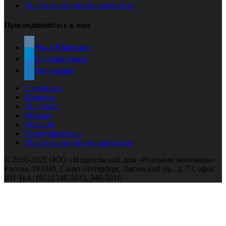
Политика конфиденциальности
Присоединяйтесь к нам
Мы в ВКонтакте
Телеграм канал
Дзен-канал
О журнале
Издатель
Подписка
Журнал
Новости
Сотрудничество
Политика конфиденциальности
© 2010-2025 ООО «Издательский дом «Реальная экономика»
Россия, 191040, Санкт-Петербург, Лиговский пр., д. 73, офис
401 Тел.: (812) 346-5015, 346-5016