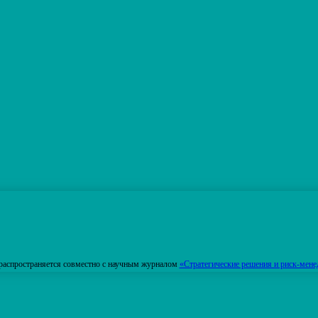
распространяется совместно с научным журналом
«Стратегические решения и риск-мене