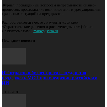
Журнал, посвященный вопросам непрерывности бизнес-
процессов, профилактике возникновения и урегулирования
кризисных ситуаций на предприятии.
Распространяется вместе с научным журналом
«Стратегические решения и риск-менеджмент» jsdrm.ru.
Свяжитесь с нами:
maria@jsdrm.ru
Последние новости
ИТ‑отрасль и бизнес просят государство
поддержать МСП при внедрении российского
ИИ
10.08.2026