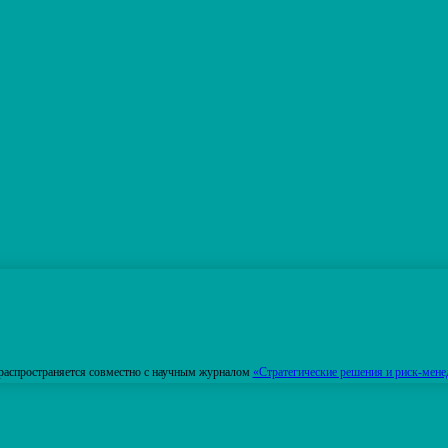
распространяется совместно с научным журналом
«Стратегические решения и риск-мене