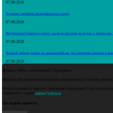
07.08.2026
Россияне активнее вкладываются в спорт
07.08.2026
Внутренний туризм в плюсе: расходы россиян на музеи и перевозки
07.08.2026
Черный лебедь ударил по маркетплейсам: что потеряли селлеры и ка
07.08.2026
Журнал «Риск - менеджмент. Практика»
Журнал, посвященный вопросам непрерывности бизнес-процесс
Распространяется вместе с научным журналом «Стратегические
Свяжитесь с нами:
maria@jsdrm.ru
Последние новости