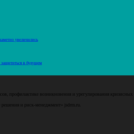
 заметно увеличились
к защититься в будущем
ов, профилактике возникновения и урегулирования кризисных 
 решения и риск-менеджмент» jsdrm.ru.